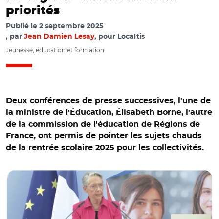
priorités
Publié le
2 septembre 2025
par
Jean Damien Lesay
, pour Localtis
Jeunesse, éducation et formation
Deux conférences de presse successives, l'une de
la ministre de l'Éducation, Élisabeth Borne, l'autre
de la commission de l'éducation de Régions de
© @education_gouv et Régions de France/En haut :
France, ont permis de pointer les sujets chauds
conférence de rentrée d'Élisabeth Borne. En bas : François
de la rentrée scolaire 2025 pour les collectivités.
Bonneau et Valérie Debord lors de la conférence de presse
de rentrée de Régions de France