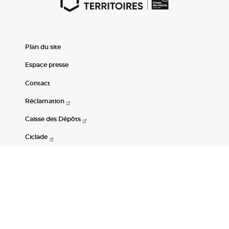
Plan du site
Espace presse
Contact
Réclamation
Caisse des Dépôts
Ciclade
CDC-Net
Consignations
Portail Open Data CDC
Restez connectés