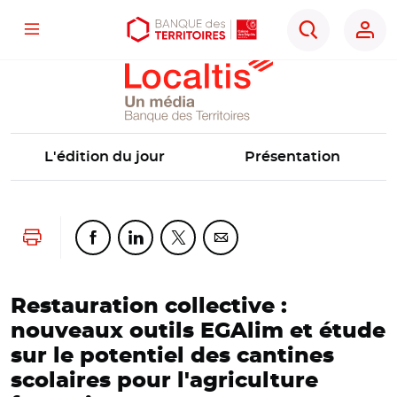
Localtis
Menu
Aller
Aller
Ouvrir
Rechercher
au
au
les
contenu
menu
outils
principal
principal
d'accessibilité
L'édition du jour
Présentation
Lancer l'impression
Partager cette page sur Facebook
Partager cette page sur Linkedin
Partager cette page sur Twitter
Partager cette page sur Co
Restauration collective :
nouveaux outils EGAlim et étude
sur le potentiel des cantines
scolaires pour l'agriculture