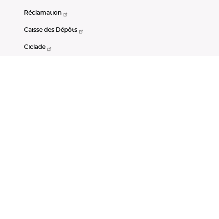
Réclamation
Caisse des Dépôts
Ciclade
CDC-Net
Consignations
Portail Open Data CDC
Restez connectés
LinkedIn
Youtube
Instagram
RSS
Mentions légales
CGU
Données personnelles
Accessibilité : non conforme
DSP2