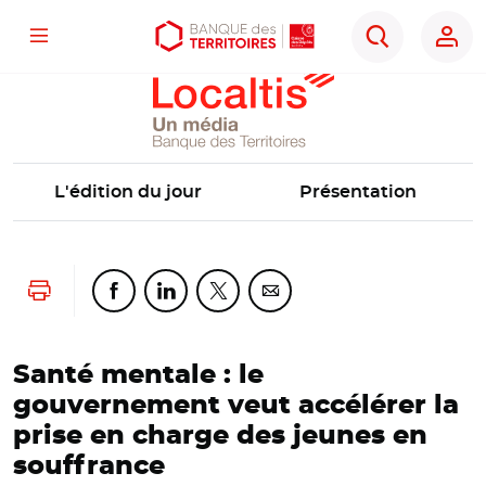
Localtis
Menu
Aller
Aller
Ouvrir
Rechercher
au
au
les
contenu
menu
outils
principal
principal
d'accessibilité
L'édition du jour
Présentation
Lancer l'impression
Partager cette page sur Facebook
Partager cette page sur Linkedin
Partager cette page sur Twitter
Partager cette page sur Co
Santé mentale : le
gouvernement veut accélérer la
prise en charge des jeunes en
souffrance