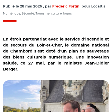
Publié le
28 mai 2026
par
Frédéric Fortin
, pour Localtis
Numérique, Sécurité, Tourisme, culture, loisirs
En étroit partenariat avec le service d'incendie et
de secours du Loir-et-Cher, le domaine national
de Chambord s'est doté d'un plan de sauvetage
des biens culturels numérique. Une innovation
saluée, ce 27 mai, par le ministre Jean-Didier
Berger.
© @Christophe Marion / Jean-Didier Berger et Pierre
Dubreuil