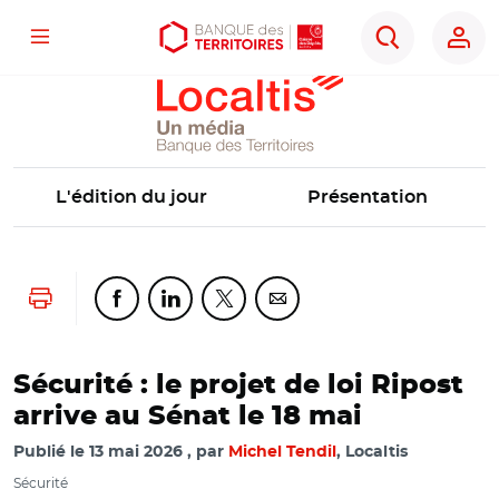
Localtis
Menu
Aller
Aller
Ouvrir
Rechercher
au
au
les
contenu
menu
outils
principal
principal
d'accessibilité
L'édition du jour
Présentation
Lancer l'impression
Partager cette page sur Facebook
Partager cette page sur Linkedin
Partager cette page sur Twitter
Partager cette page sur Co
Sécurité : le projet de loi Ripost
arrive au Sénat le 18 mai
Publié le
13 mai 2026
par
Michel Tendil
, Localtis
Sécurité