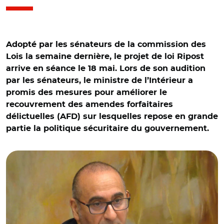
Adopté par les sénateurs de la commission des
Lois la semaine dernière, le projet de loi Ripost
arrive en séance le 18 mai. Lors de son audition
par les sénateurs, le ministre de l’Intérieur a
promis des mesures pour améliorer le
recouvrement des amendes forfaitaires
délictuelles (AFD) sur lesquelles repose en grande
partie la politique sécuritaire du gouvernement.
© Capture vidéo Sénat/ Audition de Laurent Nuñez devant
la commission des Lois du Sénat le 05 mai