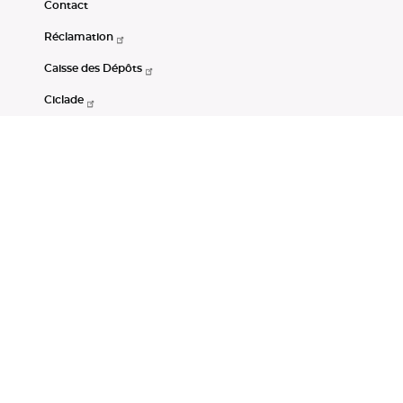
Contact
Réclamation
Caisse des Dépôts
Ciclade
CDC-Net
Consignations
Portail Open Data CDC
Restez connectés
LinkedIn
Youtube
Instagram
RSS
Mentions légales
CGU
Données personnelles
Accessibilité : non conforme
DSP2