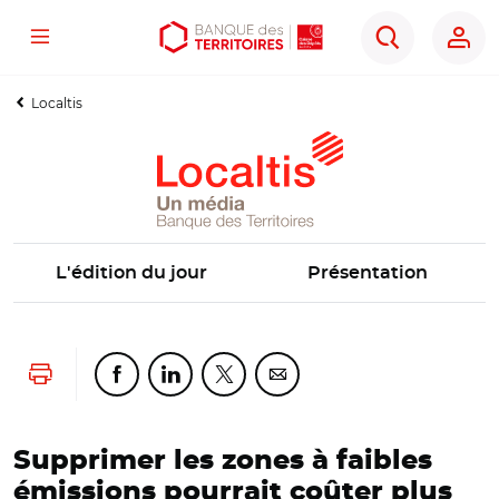
Menu
Aller
Aller
Ouvrir
Rechercher
au
au
les
contenu
menu
outils
Localtis
principal
principal
d'accessibilité
L'édition du jour
Présentation
Lancer l'impression
Partager cette page sur Facebook
Partager cette page sur Linkedin
Partager cette page sur Twitter
Partager cette page sur Co
Supprimer les zones à faibles
émissions pourrait coûter plus