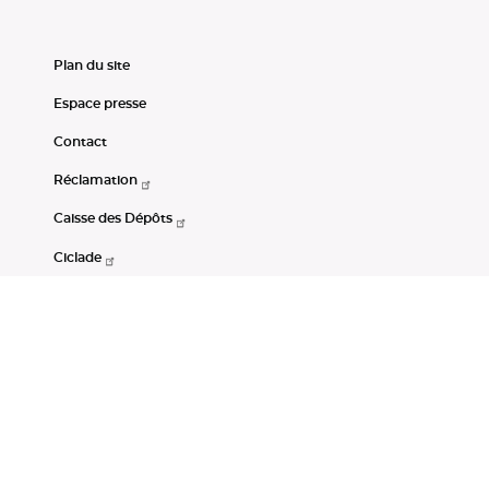
Plan du site
Espace presse
Contact
Réclamation
Caisse des Dépôts
Ciclade
CDC-Net
Consignations
Portail Open Data CDC
Restez connectés