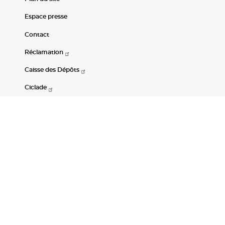
Espace presse
Contact
Réclamation
Caisse des Dépôts
Ciclade
CDC-Net
Consignations
Portail Open Data CDC
Restez connectés
LinkedIn
Youtube
Instagram
RSS