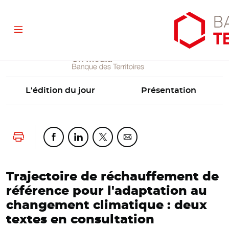
Localtis
Aller
Aller
Ouvrir
Menu
au
au
les
contenu
menu
outils
principal
principal
d'accessibilité
L'édition du jour
Présentation
Lancer l'impression
Partager cette page sur Facebook
Partager cette page sur Linkedin
Partager cette page sur Twitter
Partager cette page sur Co
Trajectoire de réchauffement de
référence pour l'adaptation au
changement climatique : deux
textes en consultation