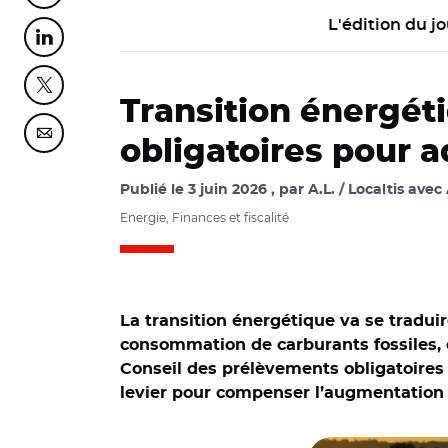
L'édition du jo
Partager cette page sur Linkedin
Partager cette page sur Twitter
Transition énergéti
Partager cette page sur Courriel
obligatoires pour ad
Publié le
3 juin 2026
par
A.L. / Localtis avec
Energie, Finances et fiscalité
La transition énergétique va se traduir
consommation de carburants fossiles, ce
Conseil des prélèvements obligatoires 
levier pour compenser l’augmentation d
© Adobe stock