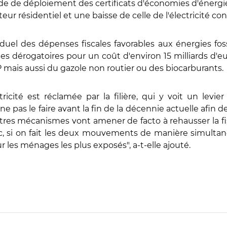
iode de déploiement des certificats d'économies d'énergie
cteur résidentiel et une baisse de celle de l'électricit
el des dépenses fiscales favorables aux énergies fossil
mes dérogatoires pour un coût d'environ 15 milliards d'e
BTP mais aussi du gazole non routier ou des biocarburants.
ricité est réclamée par la filière, qui y voit un levier
as le faire avant la fin de la décennie actuelle afin 
res mécanismes vont amener de facto à rehausser la fisca
, si on fait les deux mouvements de manière simultanée
r les ménages les plus exposés", a-t-elle ajouté.