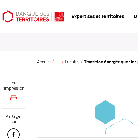
Aller
Aller
Ouvrir
Expertises et territoires
D
au
au
les
contenu
menu
outils
principal
principal
d'accessibilité
Accueil
...
Localtis
Transition énergétique : les 
Lancer
l'impression
Lancer l'impression
Partager
sur
Partager cette page sur Facebook