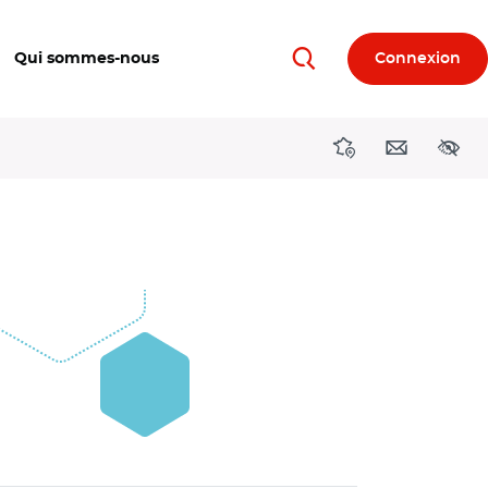
Qui sommes-nous
Connexion
Rechercher
Directions région
Contact
Acces