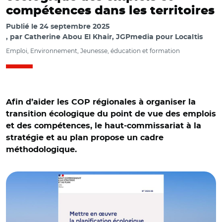
compétences dans les territoires
Publié le
24 septembre 2025
par
Catherine Abou El Khair, JGPmedia pour Localtis
Emploi, Environnement, Jeunesse, éducation et formation
Afin d’aider les COP régionales à organiser la
transition écologique du point de vue des emplois
et des compétences, le haut-commissariat à la
stratégie et au plan propose un cadre
méthodologique.
© Haut-commissariat à la stratégie et au plan et Adobe
stock