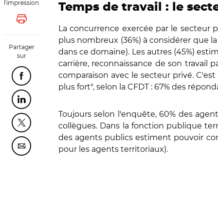
l'impression
Temps de travail : le sec
Lancer l'impression
La concurrence exercée par le secteur pri
plus nombreux (36%) à considérer que la
Partager
dans ce domaine). Les autres (45%) estim
sur
carrière, reconnaissance de son travail p
comparaison avec le secteur privé. C'es
Partager cette page sur Facebook
plus fort", selon la CFDT : 67% des répond
Partager cette page sur Linkedin
Toujours selon l'enquête, 60% des agents
collègues. Dans la fonction publique ter
Partager cette page sur Twitter
des agents publics estiment pouvoir com
pour les agents territoriaux).
Partager cette page sur Courriel