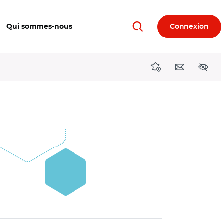
Qui sommes-nous
Connexion
Rechercher
Directions région
Contact
Acces