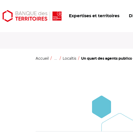
Aller
Aller
Ouvrir
Expertises et territoires
D
au
au
les
contenu
menu
outils
principal
principal
d'accessibilité
Accueil
...
Localtis
Un quart des agents publics 