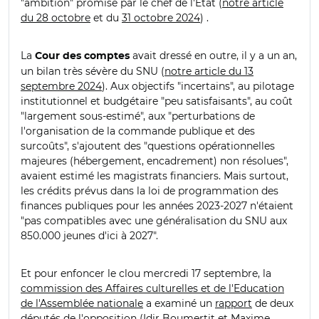
"ambition" promise par le chef de l'État (
notre article
du 28 octobre
et du
31 octobre 2024
) .
La
avait dressé en outre, il y a un an,
Cour des comptes
un bilan très sévère du SNU (
notre article du 13
septembre 2024
). Aux objectifs "incertains", au pilotage
institutionnel et budgétaire "peu satisfaisants", au coût
"largement sous-estimé", aux "perturbations de
l'organisation de la commande publique et des
surcoûts", s'ajoutent des "questions opérationnelles
majeures (hébergement, encadrement) non résolues",
avaient estimé les magistrats financiers. Mais surtout,
les crédits prévus dans la loi de programmation des
finances publiques pour les années 2023-2027 n'étaient
"pas compatibles avec une généralisation du SNU aux
850.000 jeunes d'ici à 2027".
Et pour enfoncer le clou mercredi 17 septembre, la
commission des Affaires culturelles et de l'Education
de l'Assemblée nationale
a examiné un
rapport
de deux
députés de l'opposition (Idir Boumertit et Maxime