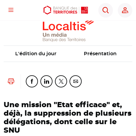
Localtis
Menu
Aller
Aller
Ouvrir
Rechercher
au
au
les
contenu
menu
outils
principal
principal
d'accessibilité
L'édition du jour
Présentation
Lancer l'impression
Partager cette page sur Facebook
Partager cette page sur Linkedin
Partager cette page sur Twitter
Partager cette page sur Co
Une mission "Etat efficace" et,
déjà, la suppression de plusieurs
délégations, dont celle sur le
SNU