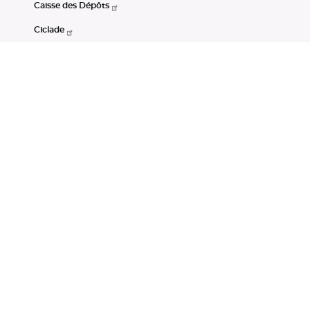
Caisse des Dépôts
Ciclade
CDC-Net
Consignations
Portail Open Data CDC
Restez connectés
LinkedIn
Youtube
Instagram
RSS
Mentions légales
CGU
Données personnelles
Accessibilité : non conforme
DSP2
Instruments financiers
Gestion des cookies
© Banque des Territoires 2026. Tous droits réservés.