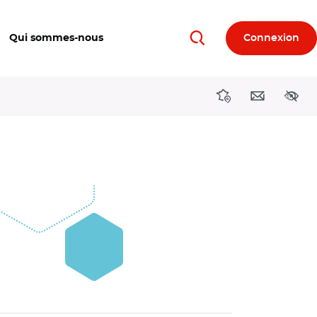
Qui sommes-nous
Connexion
Rechercher
Directions région
Contact
Acces