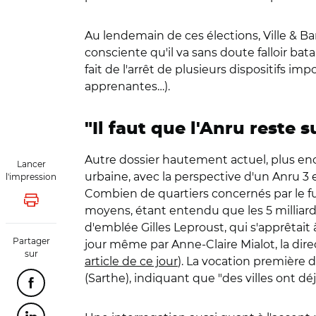
Au lendemain de ces élections, Ville & Ban
consciente qu'il va sans doute falloir bat
fait de l'arrêt de plusieurs dispositifs imp
apprenantes…).
"Il faut que l'Anru reste 
Autre dossier hautement actuel, plus enc
Lancer
urbaine, avec la perspective d'un Anru 3 
l'impression
Combien de quartiers concernés par le fut
Lancer l'impression
moyens, étant entendu que les 5 milliards
d'emblée Gilles Leproust, qui s'apprêtait
Partager
jour même par Anne-Claire Mialot, la dire
sur
article de ce jour
). La vocation première d
(Sarthe), indiquant que "des villes ont d
Partager cette page sur Facebook