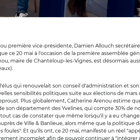
ou première vice-présidente, Damien Allouch secrétaire g
tique ce 20 mai à l'occasion de la première assemblée gén
ou, maire de Chanteloup-les-Vignes, est désormais aussi 
aux).
us qui renouvelait son conseil d'administration et son bu
les sensibilités politiques suite aux élections de mars d
 Leproust. Plus globalement, Catherine Arenou estime que
s de son département des Yvelines, qui compte 30% de n
en tout cas de constater que même lorsqu'il y a eu chan
auprès de Ville & Banlieue, alors même que la politique 
oules". Et qu'ils ont, ce 20 mai, manifesté un réel "appé
rement incomplet afin de pouvoir continuer à "intégrer d'