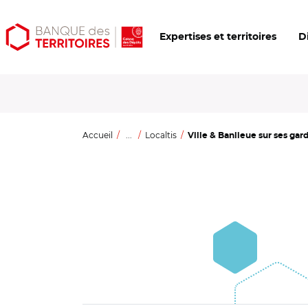
Aller
Aller
Ouvrir
Expertises et territoires
D
au
au
les
contenu
menu
outils
principal
principal
d'accessibilité
Accueil
...
Localtis
Ville & Banlieue sur ses gard