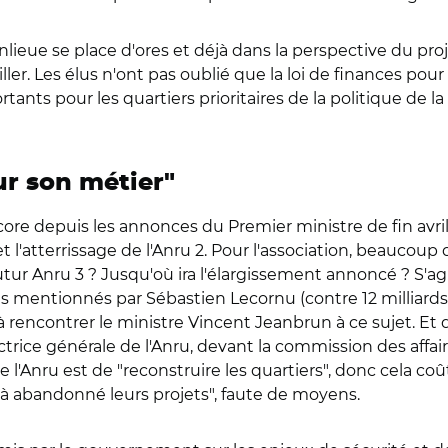
lieue se place d'ores et déjà dans la perspective du proj
ailler. Les élus n'ont pas oublié que la loi de finances po
ortants pour les quartiers prioritaires de la politique de la
sur son métier"
ore depuis les annonces du Premier ministre de fin avril
et l'atterrissage de l'Anru 2. Pour l'association, beauco
ur Anru 3 ? Jusqu'où ira l'élargissement annoncé ? S'agira
 mentionnés par Sébastien Lecornu (contre 12 milliards po
 à rencontrer le ministre Vincent Jeanbrun à ce sujet. Et
ctrice générale de l'Anru, devant la commission des affa
e l'Anru est de "reconstruire les quartiers", donc cela coû
éjà abandonné leurs projets", faute de moyens.