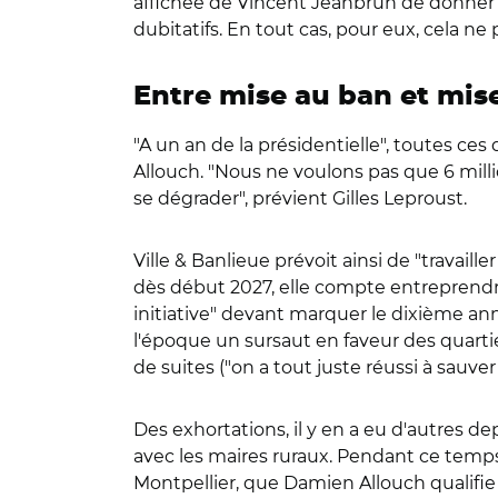
affichée de Vincent Jeanbrun de donner au
dubitatifs. En tout cas, pour eux, cela ne 
Entre mise au ban et mi
"A un an de la présidentielle", toutes ces
Allouch. "Nous ne voulons pas que 6 milli
se dégrader", prévient Gilles Leproust.
Ville & Banlieue prévoit ainsi de "travai
dès début 2027, elle compte entreprendr
initiative" devant marquer le dixième anni
l'époque un sursaut en faveur des quartie
de suites ("on a tout juste réussi à sauver 
Des exhortations, il y en a eu d'autres 
avec les maires ruraux. Pendant ce temps,
Montpellier, que Damien Allouch qualifie 