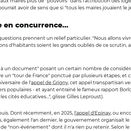
x maires plus de "pouvoirs" dans l'attribution des logem
pourrait avoir de sens que si "tous les maires jouaient le j
se en concurrence…
 questions prennent un relief particulier. "Nous allons v
ons d'habitants soient les grands oubliés de ce scrutin,
ller à un document" posant un certain nombre de considér
e un "tour de France" ponctué par plusieurs étapes, et 
versaire de l'
appel de Grigny
, cet appel transpartisan
rs populaires - et ayant entrainé le fameux rapport Borloo
les cités éducatives…", glisse Gilles Leproust).
depuis. Dont récemment, en 2025,
l'appel d'Epinay
, ou enc
 également l'an dernier, le gouvernement organisait le c
de "non-événement" dont il n'a rien pu retenir. Selon le 