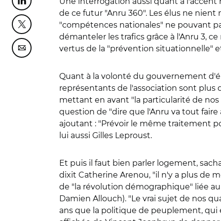
Une interrogation aussi quant à l'accent 
Partager cette page sur Linkedin
de ce futur "Anru 360". Les élus ne nient
"compétences nationales" ne pouvant pas ê
Partager cette page sur Twitter
démanteler les trafics grâce à l'Anru 3, c
vertus de la "prévention situationnelle" e
Partager cette page sur Courriel
Quant à la volonté du gouvernement d'élar
représentants de l'association sont plus 
mettant en avant "la particularité de nos
question de "dire que l'Anru va tout faire
ajoutant : "Prévoir le même traitement po
lui aussi Gilles Leproust.
Et puis il faut bien parler logement, sacha
dixit Catherine Arenou, "il n'y a plus de 
de "la révolution démographique" liée au 
Damien Allouch). "Le vrai sujet de nos qua
ans que la politique de peuplement, qui es