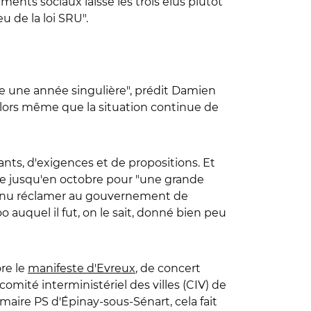
ents sociaux laisse les trois élus plutôt
eu de la loi SRU".
ivre une année singulière", prédit Damien
 alors même que la situation continue de
ants, d'exigences et de propositions. Et
ce jusqu'en octobre pour "une grande
 venu réclamer au gouvernement de
 auquel il fut, on le sait, donné bien peu
ore le
manifeste d'Evreux
, de concert
omité interministériel des villes (CIV) de
maire PS d'Épinay-sous-Sénart, cela fait