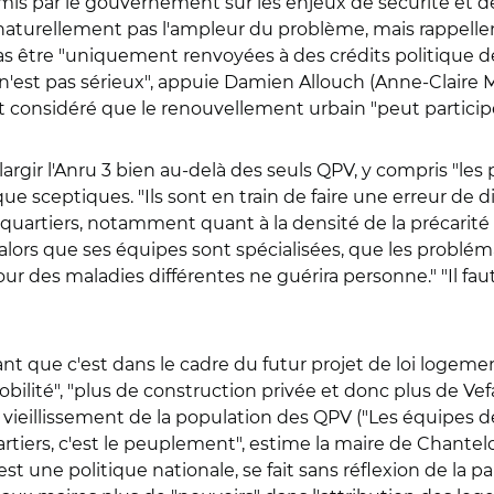
mis par le gouvernement sur les enjeux de sécurité et de 
 naturellement pas l'ampleur du problème, mais rappellent
tre "uniquement renvoyées à des crédits politique de la 
e n'est pas sérieux", appuie Damien Allouch (Anne-Claire Mi
t considéré que le renouvellement urbain "peut participer"
gir l'Anru 3 bien au-delà des seuls QPV, y compris "les p
que sceptiques. "Ils sont en train de faire une erreur de 
 quartiers, notamment quant à la densité de la précarité
 alors que ses équipes sont spécialisées, que les probléma
ur des maladies différentes ne guérira personne." "Il faut
nt que c'est dans le cadre du futur projet de loi logement 
mobilité", "plus de construction privée et donc plus de Vef
vieillissement de la population des QPV ("Les équipes de 
rtiers, c'est le peuplement", estime la maire de Chantelo
t une politique nationale, se fait sans réflexion de la par