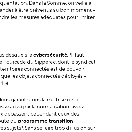
réquentation. Dans la Somme, on veille à
emander à être prévenus au bon moment –
endre les mesures adéquates pour limiter
gs desquels la
. "Il faut
cybersécurité
ire Fourcade du Sipperec, dont le syndicat
rritoires connectés est de pouvoir
ce que les objets connectés déployés –
ité.
ous garantissons la maîtrise de la
asse aussi par la normalisation, assez
njeux dépassent cependant ceux des
 route du
programme transition
sujets". Sans se faire trop d'illusion sur