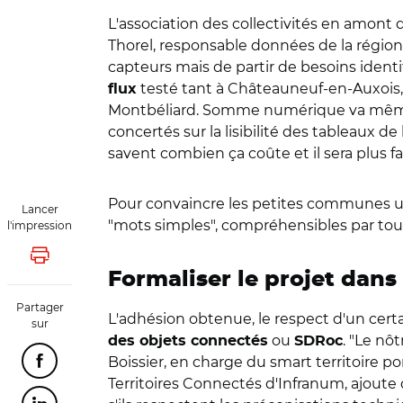
L'association des collectivités en amont d
Thorel, responsable données de la régio
capteurs mais de partir de besoins identifi
testé tant à Châteauneuf-en-Auxois, 
flux
Montbéliard. Somme numérique va même un
concertés sur la lisibilité des tableaux
savent combien ça coûte et il sera plus fa
Pour convaincre les petites communes util
Lancer
"mots simples", compréhensibles par tous,
l'impression
Lancer l'impression
Formaliser le projet dan
Partager
L'adhésion obtenue, le respect d'un cert
sur
ou
. "Le nôt
des objets connectés
SDRoc
Boissier, en charge du smart territoire p
Partager cette page sur Facebook
Territoires Connectés d'Infranum, ajoute q