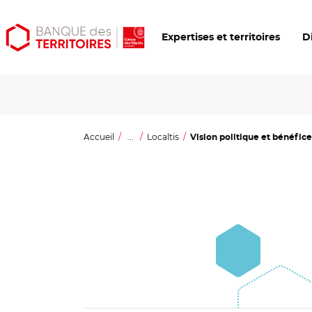
Aller
Aller
Ouvrir
Expertises et territoires
D
au
au
les
contenu
menu
outils
principal
principal
d'accessibilité
Accueil
...
Localtis
Vision politique et bénéfice