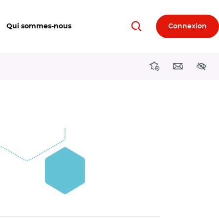
Qui sommes-nous
Connexion
Rechercher
Directions région
Contact
Acces