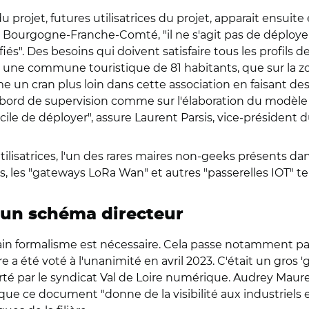
u projet, futures utilisatrices du projet, apparait ensuit
n Bourgogne-Franche-Comté, "il ne s'agit pas de déploye
és". Des besoins qui doivent satisfaire tous les profils de
une commune touristique de 81 habitants, que sur la zo
 cran plus loin dans cette association en faisant des
 de bord de supervision comme sur l'élaboration du modè
cile de déployer", assure Laurent Parsis, vice-président d
isatrices, l'un des rares maires non-geeks présents dans l
 les "gateways LoRa Wan" et autres "passerelles IOT" tena
s un schéma directeur
ain formalisme est nécessaire. Cela passe notamment par
re a été voté à l'unanimité en avril 2023. C'était un gros 'g
orté par le syndicat Val de Loire numérique. Audrey Maur
ue ce document "donne de la visibilité aux industriels et 