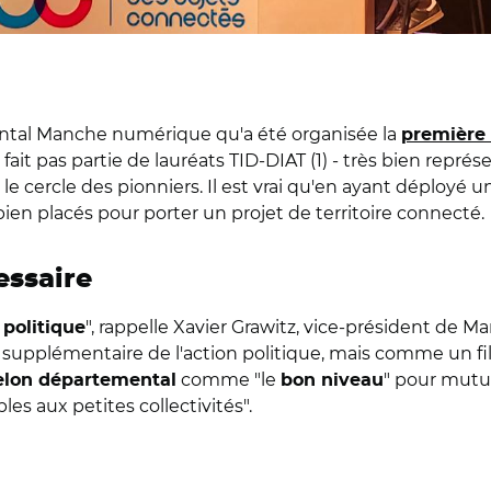
mental Manche numérique qu'a été organisée la
première 
fait pas partie de lauréats TID-DIAT (1) - très bien repr
le cercle des pionniers. Il est vrai qu'en ayant déployé u
n placés pour porter un projet de territoire connecté.
essaire
", rappelle Xavier Grawitz, vice-président de 
 politique
plémentaire de l'action politique, mais comme un fil 
comme "le
" pour mutua
elon départemental
bon niveau
es aux petites collectivités".