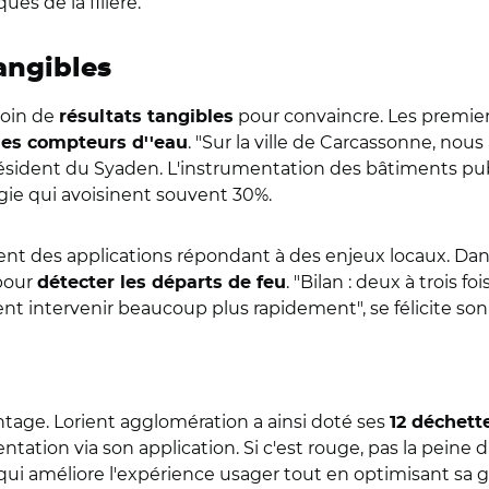
ues de la filière.
angibles
soin de
pour convaincre. Les premier
résultats tangibles
. "Sur la ville de Carcassonne, no
des compteurs d''eau
président du Syaden. L'instrumentation des bâtiments pub
gie qui avoisinent souvent 30%.
tent des applications répondant à des enjeux locaux. Dan
our
. "Bilan : deux à trois 
détecter les départs de feu
nt intervenir beaucoup plus rapidement", se félicite son
ntage. Lorient agglomération a ainsi doté ses
12 déchett
ation via son application. Si c'est rouge, pas la peine d'y
ui améliore l'expérience usager tout en optimisant sa ges