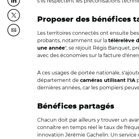
s'ils respectent les préconisations techniq
Partager cette page sur Linkedin
Partager cette page sur Twitter
Proposer des bénéfices t
Partager cette page sur Courriel
Les territoires connectés ont ensuite be
probants, notamment sur la
télérelève 
", se réjouit Régis Banquet, 
une année
avec des économies sur la facture d'éner
A ces usages de portée nationale, s'ajou
département de
p
caméras utilisant l'IA
dernières années, car les pompiers peuve
Bénéfices partagés
Chacun doit par ailleurs y trouver un ava
connaître en temps réel le taux de fréquent
innovation Jérémie Gachelin. Un service q