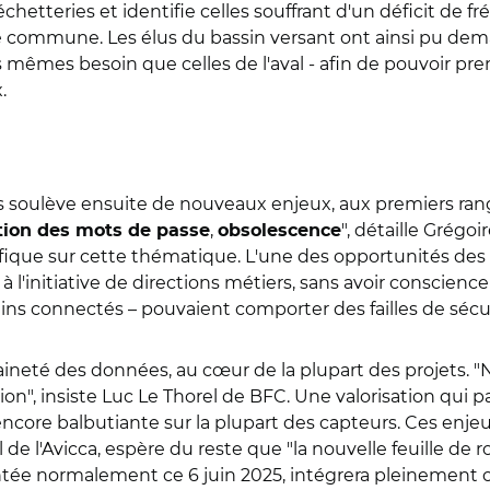
hetteries et identifie celles souffrant d'un déficit de f
que commune. Les élus du bassin versant ont ainsi pu d
mêmes besoin que celles de l'aval - afin de pouvoir pr
.
s soulève ensuite de nouveaux enjeux, aux premiers ran
,
", détaille Grégo
tion des mots de passe
obsolescence
ue sur cette thématique. L'une des opportunités des te
à l'initiative de directions métiers, sans avoir conscien
ains connectés – pouvaient comporter des failles de sécur
ineté des données, au cœur de la plupart des projets. "N
ion", insiste Luc Le Thorel de BFC. Une valorisation qui p
s encore balbutiante sur la plupart des capteurs. Ces e
l de l'Avicca, espère du reste que "la nouvelle feuille de
ntée normalement ce 6 juin 2025, intégrera pleinement ces 