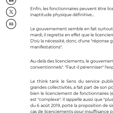
Partager cette page sur Linkedin
Enfin, les fonctionnaires peuvent être lic
Partager cette page sur Twitter
inaptitude physique définitive...
Partager cette page sur Courriel
Le gouvernement semble en fait surtout v
mardi, il regrette en effet que le licenci
D'où la nécessité, donc, d'une "réponse gr
manifestations".
Au-delà des licenciements, le gouvernem
conventionnels". "Faut-il pérenniser" l'ex
Le think tank le Sens du service publ
grandes collectivités, a fait part de son 
bien le licenciement de fonctionnaires (
est "complexe". Il rappelle aussi que "plu
du 6 août 2019, porté la proposition de s
cas de licenciements pour insuffisance pr