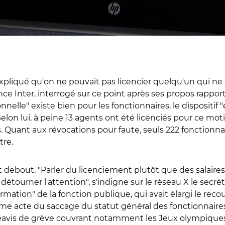
xpliqué qu'on ne pouvait pas licencier quelqu'un qui ne fa
nce Inter, interrogé sur ce point après ses propos rapporté
nelle" existe bien pour les fonctionnaires, le dispositif "
elon lui, à peine 13 agents ont été licenciés pour ce mot
ns. Quant aux révocations pour faute, seuls 222 fonctionna
tre.
 debout. "Parler du licenciement plutôt que des salaires 
 détourner l'attention", s'indigne sur le réseau X le secr
ormation" de la fonction publique, qui avait élargi le reco
me acte du saccage du statut général des fonctionnaires
réavis de grève couvrant notamment les Jeux olympiques