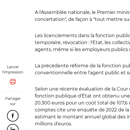
A l'Assemblée nationale, le Premier minist
concertation", de façon à "tout mettre sur
Les licenciements dans la fonction publiq
temporaire, révocation : l'Etat, les colle
agents, même si les employeurs publics 
La précédente réforme de la fonction publ
Lancer
l'impression
conventionnelle entre l'agent public et 
Lancer l'impression
Selon une récente évaluation de la Cour de
fonction publique d'État ont obtenu un
Partager
20.300 euros pour un coût total de 107,6 m
sur
comptes cite une enquête de 2022 de la F
estimant le montant annuel global des in
Partager cette page sur Facebook
millions d'euros.