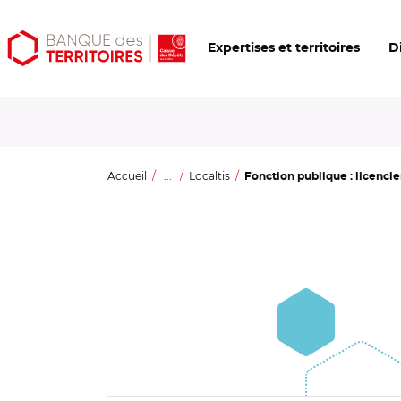
Aller
Aller
Ouvrir
Expertises et territoires
D
au
au
les
contenu
menu
outils
principal
principal
d'accessibilité
Accueil
...
Localtis
Fonction publique : licencie