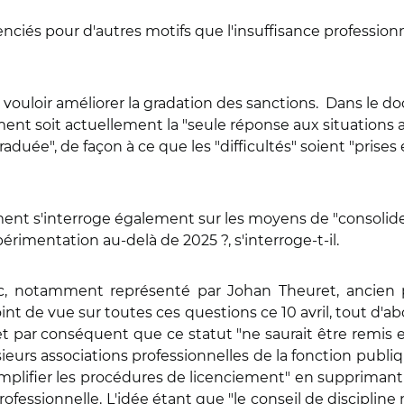
enciés pour d'autres motifs que l'insuffisance profession
ouloir améliorer la gradation des sanctions.
Dans le do
ement soit actuellement la "seule réponse aux situations 
aduée", de façon à ce que les "difficultés" soient "prise
ent s'interroge également sur les moyens de "consolider
périmentation au-delà de 2025 ?, s'interroge-t-il.
ic, notamment représenté par Johan Theuret, ancien 
point de vue sur toutes ces questions ce 10 avril, tout d'
et par conséquent que ce statut "ne saurait être remis e
sieurs associations professionnelles de la fonction publiqu
implifier les procédures de licenciement" en supprimant l
ofessionnelle. L'idée étant que "le conseil de disciplin