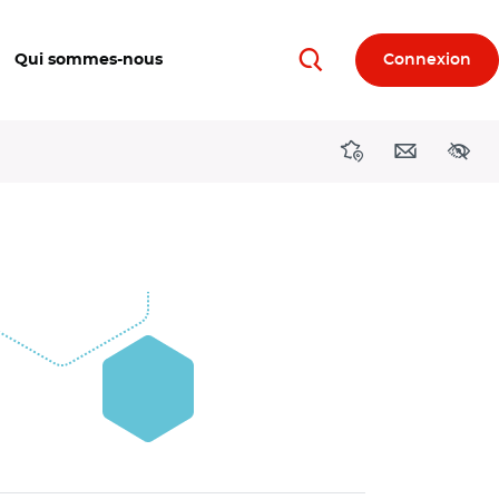
Qui sommes-nous
Connexion
Rechercher
Directions région
Contact
Acces