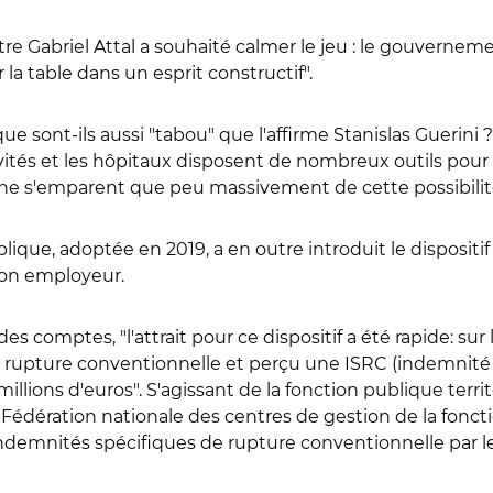
re Gabriel Attal a souhaité calmer le jeu : le gouvernemen
 la table dans un esprit constructif".
ue sont-ils aussi "tabou" que l'affirme Stanislas Guerini
ctivités et les hôpitaux disposent de nombreux outils pou
ne s'emparent que peu massivement de cette possibilit
ique, adoptée en 2019, a en outre introduit le dispositi
son employeur.
s comptes, "l'attrait pour ce dispositif a été rapide: sur
e rupture conventionnelle et perçu une ISRC (indemnit
illions d'euros". S'agissant de la fonction publique terr
édération nationale des centres de gestion de la foncti
demnités spécifiques de rupture conventionnelle par les 