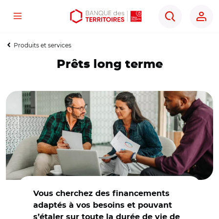
Menu
Aller
Aller
Ouvrir
Rechercher
au
au
les
contenu
menu
outils
Produits et services
principal
principal
d'accessibilité
Prêts long terme
© Adobe Stock
Vous cherchez des financements
adaptés à vos besoins et pouvant
s’étaler sur toute la durée de vie de