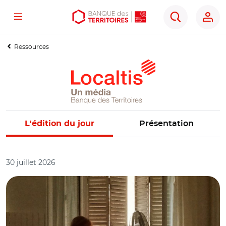
Menu
Aller
Aller
Ouvrir
Rechercher
au
au
les
contenu
menu
outils
Ressources
principal
principal
d'accessibilité
L'édition du jour
Présentation
30 juillet 2026
© C.M