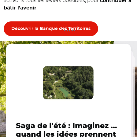
activons tous les leviers possibles, pour
contribuer à
.
bâtir l’avenir
Découvrir la Banque des Territoires
Temps forts
Saga de l'été : Imaginez …
Territoires d’IA :
Programme AGiLE : agir
Le BLOG des Territoires
Accompagner les
Territoires de Montagne :
quand les idées prennent
transformer les
pour le logement étudiant
territoires dans leur