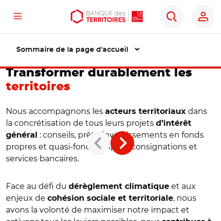
Menu
Aller
Aller
Ouvrir
Rechercher
au
au
les
contenu
menu
outils
Sommaire de la page d'accueil
principal
principal
d'accessibilité
Transformer durablement les
territoires
Nous accompagnons les
dans
acteurs territoriaux
la concrétisation de tous leurs projets
d’intérêt
: conseils, prêts, investissements en fonds
général
propres et quasi-fonds propres, consignations et
services bancaires.
Face au défi du
et aux
dérèglement climatique
enjeux de
, nous
cohésion sociale et territoriale
avons la volonté de maximiser notre impact et