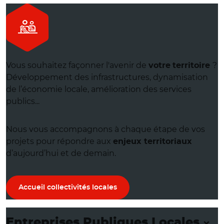
Vous souhaitez façonner l'avenir de
?
votre
territoire
Développement des infrastructures, dynamisation
de l’économie locale, amélioration des services
publics...
Nous vous accompagnons à chaque étape de vos
projets pour répondre aux
enjeux territoriaux
d’aujourd’hui et de demain.
Accueil collectivités locales
Entreprises Publiques Locales