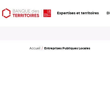
Aller
Aller
Ouvrir
Expertises et territoires
D
au
au
les
contenu
menu
outils
principal
principal
d'accessibilité
Accueil
Entreprises Publiques Locales