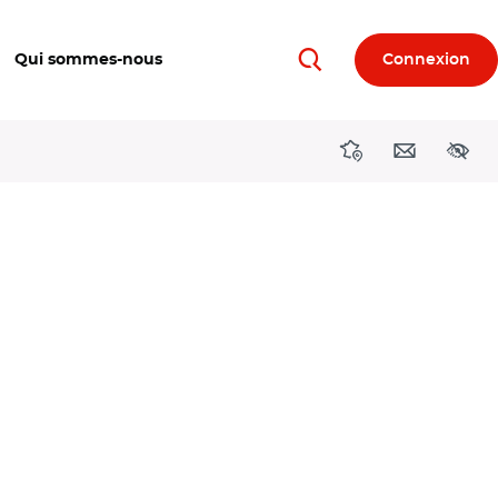
Qui sommes-nous
Connexion
Rechercher
Directions région
Contact
Acces