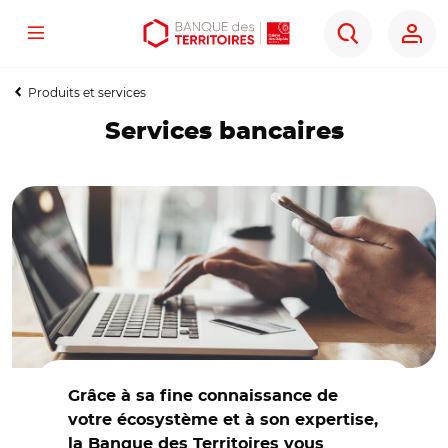
Menu
Aller
Aller
Ouvrir
Rechercher
au
au
les
contenu
menu
outils
Produits et services
principal
principal
d'accessibilité
Services bancaires
© Adobe Stock
Grâce à sa fine connaissance de
votre écosystème et à son expertise,
la Banque des Territoires vous