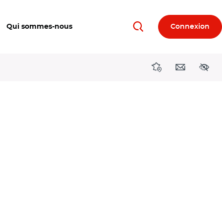
Qui sommes-nous
Connexion
Rechercher
Directions région
Contact
Acces