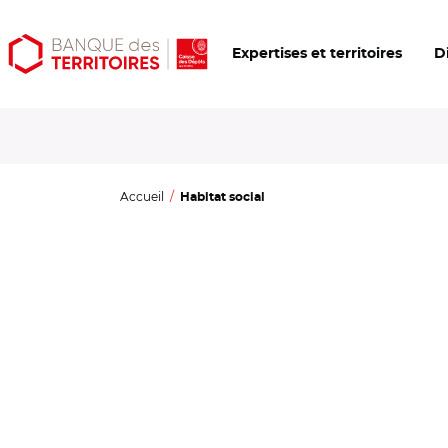
Aller
Aller
Ouvrir
Expertises et territoires
D
au
au
les
contenu
menu
outils
principal
principal
d'accessibilité
Accueil
Habitat social