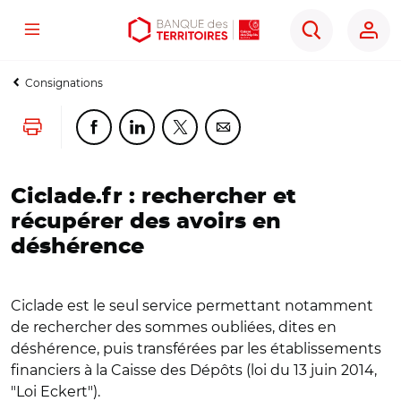
Menu
Aller
Aller
Ouvrir
Rechercher
au
au
les
contenu
menu
outils
Consignations
principal
principal
d'accessibilité
Lancer l'impression
Partager cette page sur Facebook
Partager cette page sur Linkedin
Partager cette page sur Twitter
Partager cette page sur Co
Ciclade.fr : rechercher et
récupérer des avoirs en
déshérence
Ciclade est le seul service permettant notamment
de rechercher des sommes oubliées, dites en
déshérence, puis transférées par les établissements
financiers à la Caisse des Dépôts (loi du 13 juin 2014,
"Loi Eckert").