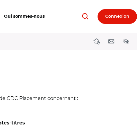
Qui sommes-nous
Connexion
Rechercher
Directions région
Contact
Acces
et de CDC Placement concernant :
tes-titres