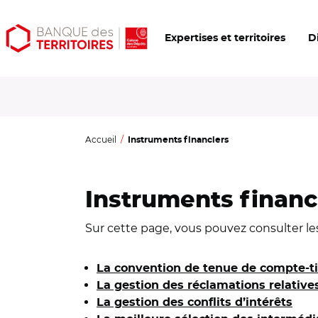
Aller
Aller
Ouvrir
Expertises et territoires
D
au
au
les
contenu
menu
outils
principal
principal
d'accessibilité
Accueil
Instruments financiers
Instruments financ
Sur cette page, vous pouvez consulter le
La convention de tenue de compte-ti
La gestion des réclamations relative
La gestion des conflits d’intérêts