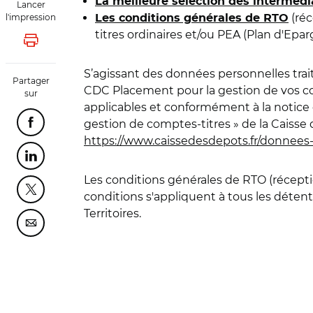
La meilleure sélection des interméd
Lancer
(réc
l'impression
Les conditions générales de RTO
titres ordinaires et/ou PEA (Plan d'Epa
Lancer l'impression
S’agissant des données personnelles trait
Partager
CDC Placement pour la gestion de vos com
sur
applicables et conformément à la notice 
gestion de comptes-titres » de la Caiss
Partager cette page sur Facebook
https://www.caissedesdepots.fr/donnees
Partager cette page sur Linkedin
Les conditions générales de RTO (récepti
Partager cette page sur Twitter
conditions s'appliquent à tous les déten
Territoires.
Partager cette page sur Courriel