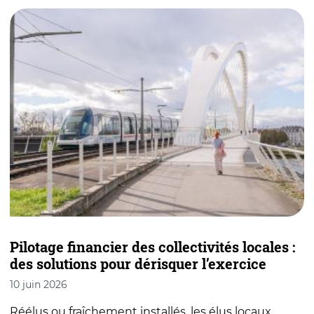
Pilotage financier des collectivités locales :
des solutions pour dérisquer l’exercice
R
10 juin 2026
t
Réélus ou fraîchement installés, les élus locaux
f