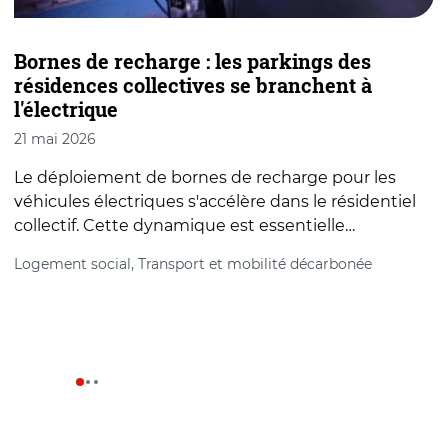
Bornes de recharge : les parkings des
D
résidences collectives se branchent à
a
l'électrique
21 mai 2026
2
Le déploiement de bornes de recharge pour les
A
véhicules électriques s'accélère dans le résidentiel
s
collectif. Cette dynamique est essentielle…
d
Logement social, Transport et mobilité décarbonée
A
é