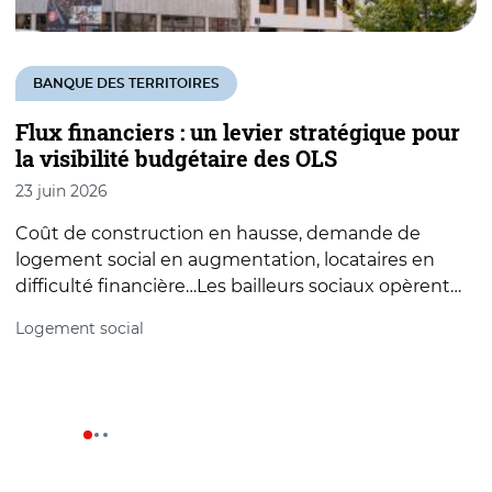
B
BANQUE DES TERRITOIRES
r
Flux financiers : un levier stratégique pour
l
la visibilité budgétaire des OLS
2
23 juin 2026
L
Coût de construction en hausse, demande de
v
logement social en augmentation, locataires en
c
difficulté financière…Les bailleurs sociaux opèrent…
L
Logement social