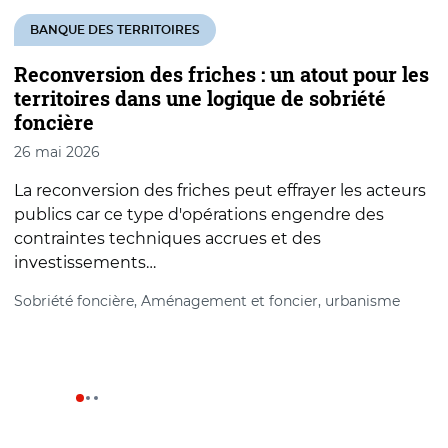
BANQUE DES TERRITOIRES
Reconversion des friches : un atout pour les
R
territoires dans une logique de sobriété
s
foncière
c
26 mai 2026
2
La reconversion des friches peut effrayer les acteurs
9
publics car ce type d'opérations engendre des
L
contraintes techniques accrues et des
c
investissements…
A
Sobriété foncière, Aménagement et foncier, urbanisme