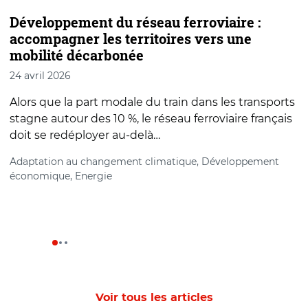
Développement du réseau ferroviaire :
D
accompagner les territoires vers une
o
mobilité décarbonée
p
24 avril 2026
2
Alors que la part modale du train dans les transports
L
stagne autour des 10 %, le réseau ferroviaire français
o
doit se redéployer au-delà…
2
Adaptation au changement climatique, Développement
économique, Energie
Voir tous les articles