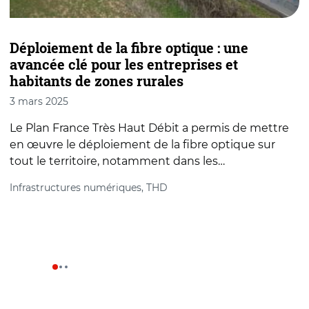
Déploiement de la fibre optique : une
L
avancée clé pour les entreprises et
a
habitants de zones rurales
2
3 mars 2025
A
Le Plan France Très Haut Débit a permis de mettre
e
en œuvre le déploiement de la fibre optique sur
d
tout le territoire, notamment dans les…
I
Infrastructures numériques, THD