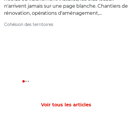
n'arrivent jamais sur une page blanche. Chantiers de
2
rénovation, opérations d'aménagement,…
L
Cohésion des territoires
p
c
i
S
Voir tous les articles