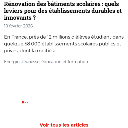
Rénovation des bâtiments scolaires : quels
P
leviers pour des établissements durables et
innovants ?
10 février 2026
1
En France, près de 12 millions d’élèves étudient dans
P
quelque 58 000 établissements scolaires publics et
a
privés, dont la moitié a…
s
Energie, Jeunesse, éducation et formation
P
Voir tous les articles