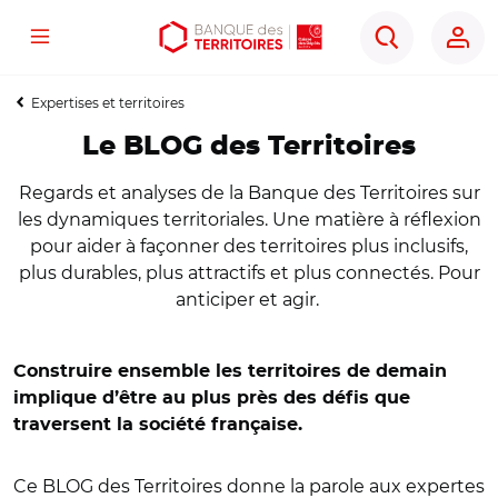
Menu
Aller
Aller
Ouvrir
Rechercher
au
au
les
contenu
menu
outils
Expertises et territoires
principal
principal
d'accessibilité
Le BLOG des Territoires
Regards et analyses de la Banque des Territoires sur
les dynamiques territoriales. Une matière à réflexion
pour aider à façonner des territoires plus inclusifs,
plus durables, plus attractifs et plus connectés. Pour
anticiper et agir.
Construire ensemble les territoires de demain
implique d’être au plus près des défis que
traversent la société française.
Ce BLOG des Territoires donne la parole aux expertes