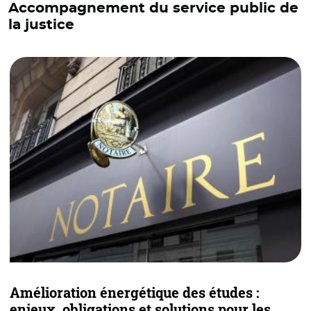
Accompagnement du service public de
la justice
Amélioration énergétique des études :
C
enjeux, obligations et solutions pour les
d