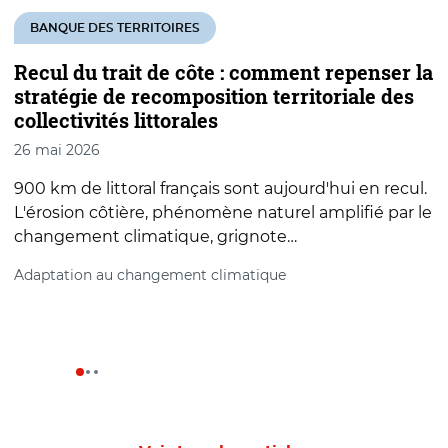
V
BANQUE DES TERRITOIRES
é
Recul du trait de côte : comment repenser la
2
stratégie de recomposition territoriale des
collectivités littorales
L
d
26 mai 2026
m
900 km de littoral français sont aujourd'hui en recul.
E
L'érosion côtière, phénomène naturel amplifié par le
p
changement climatique, grignote…
Adaptation au changement climatique