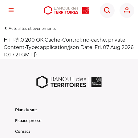
Menu
Aller
Aller
Ouvrir
Rechercher
au
au
les
contenu
menu
outils
Actualités et événements
principal
principal
d'accessibilité
HTTP/1.0 200 OK Cache-Control: no-cache, private
Content-Type: application/json Date: Fri, 07 Aug 2026
10:17:21 GMT {}
Plan du site
Espace presse
Contact