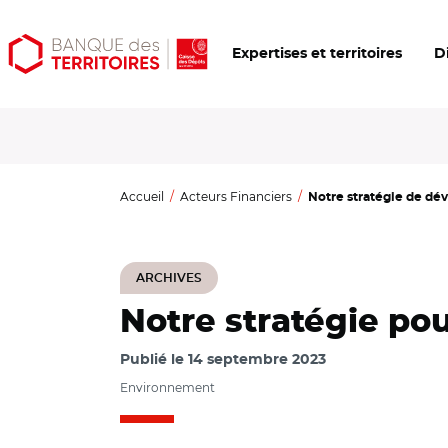
Aller
Aller
Ouvrir
Expertises et territoires
D
au
au
les
contenu
menu
outils
principal
principal
d'accessibilité
Accueil
Acteurs Financiers
Notre stratégie de dé
ARCHIVES
Notre stratégie po
Publié le
14 septembre 2023
Environnement