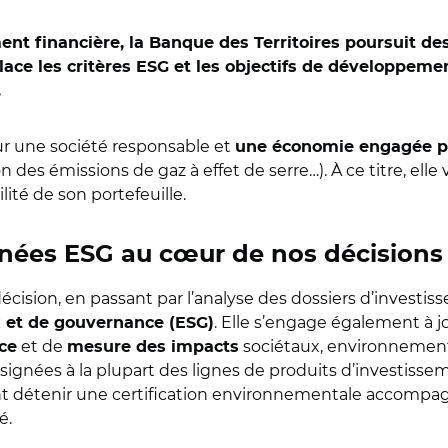
ent financière, la Banque des Territoires poursuit d
 place les critères ESG et les objectifs de développe
.
ur une société responsable et
une économie engagée pr
 des émissions de gaz à effet de serre…). À ce titre, elle v
lité de son portefeuille.
nnées ESG au cœur de nos décisions
décision, en passant par l’analyse des dossiers d’investis
. Elle s’engage également à j
x et de gouvernance (ESG)
et de
sociétaux, environnemen
ce
mesure des impacts
gnées à la plupart des lignes de produits d’investissem
t détenir une certification environnementale accompag
é.