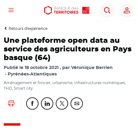
Menu
Aller
Aller
Ouvrir
Rechercher
au
au
les
contenu
menu
outils
Retours d'expérience
principal
principal
d'accessibilité
Une plateforme open data au
service des agriculteurs en Pays
basque (64)
Publié le
18 octobre 2021
par
Véronique Berrien
Pyrénées-Atlantiques
Aménagement et foncier, urbanisme, Infrastructures numériques,
THD, Smart city
Lancer l'impression
Partager cette page sur Facebook
Partager cette page sur Linkedin
Partager cette page sur Twitter
Partager cette page sur Co