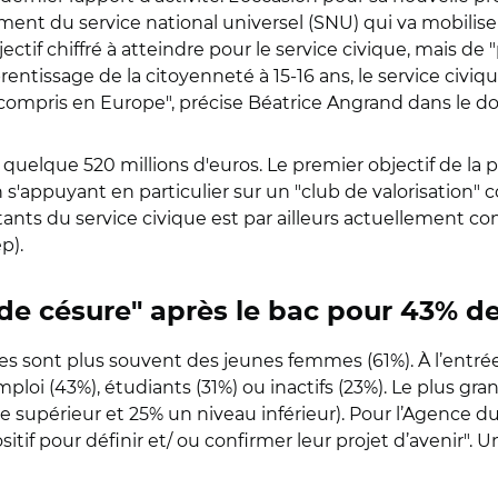
cement du service national universel (SNU) qui va mobili
jectif chiffré à atteindre pour le service civique, mais de
rentissage de la citoyenneté à 15-16 ans, le service civi
 y compris en Europe", précise Béatrice Angrand dans le d
at quelque 520 millions d'euros. Le premier objectif de la
 s'appuyant en particulier sur un "club de valorisation"
s du service civique est par ailleurs actuellement condu
jep).
 de césure" après le bac pour 43% d
s sont plus souvent des jeunes femmes (61%). À l’entrée da
oi (43%), étudiants (31%) ou inactifs (23%). Le plus gr
supérieur et 25% un niveau inférieur). Pour l’Agence du s
itif pour définir et/ ou confirmer leur projet d’avenir". U