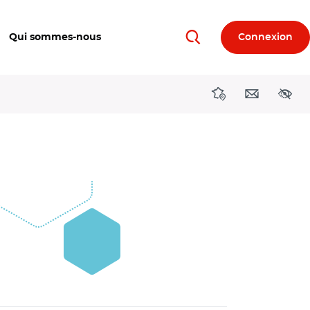
Qui sommes-nous
Connexion
Rechercher
Directions région
Contact
Acces