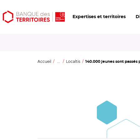
Aller
Aller
Ouvrir
Expertises et territoires
D
au
au
les
contenu
menu
outils
principal
principal
d'accessibilité
Accueil
...
Localtis
140.000 jeunes sont passés pa