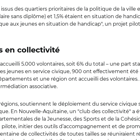
ssus des quartiers prioritaires de la politique de la ville 
ire sans diplôme) et 1,5% étaient en situation de handic
civique aux jeunes en situation de handicap", un projet pi
s en collectivité
t accueilli 5.000 volontaires, soit 6% du total – une part s
des jeunes en service civique, 900 ont effectivement été 
rtements et une région ont accueilli des volontaires. A
rmédiation associative.
es régions, soutiennent le déploiement du service civique
ique. En Nouvelle-Aquitaine, un "club des collectivité" a é
épartementales de la Jeunesse, des Sports et de la Cohés
pilote, initier des outils d’accompagnement et de prom
rentaine de collectivités de toutes tailles se réuniraien