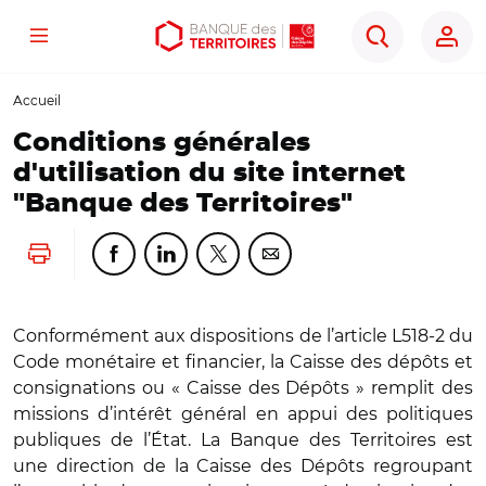
Menu
Aller
Aller
Ouvrir
Rechercher
au
au
les
contenu
menu
outils
Accueil
principal
principal
d'accessibilité
Conditions générales
d'utilisation du site internet
"Banque des Territoires"
Lancer l'impression
Partager cette page sur Facebook
Partager cette page sur Linkedin
Partager cette page sur Twitter
Partager cette page sur Co
Conformément aux dispositions de l’article L518-2 du
Code monétaire et financier, la Caisse des dépôts et
consignations ou « Caisse des Dépôts » remplit des
missions d’intérêt général en appui des politiques
publiques de l’État. La Banque des Territoires est
une direction de la Caisse des Dépôts regroupant