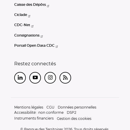
Caisse des Dépôts
Ciclade
CDC-Net
Consignations
Portail Open Data CDC
Restez connectés
LinkedIn
Youtube
Instagram
RSS
Mentions légales
CGU
Données personnelles
Accessibilité : non conforme
DSP2
Instruments financiers
Gestion des cookies
© Banque des Territoires 2026. Tous droits réservés.