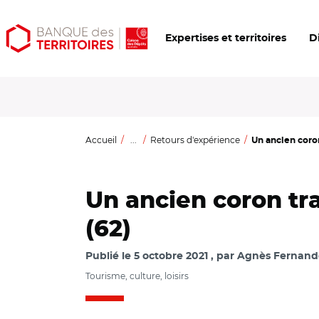
Aller
Aller
Ouvrir
Expertises et territoires
D
au
au
les
contenu
menu
outils
principal
principal
d'accessibilité
Accueil
...
Retours d'expérience
Un ancien coro
Un ancien coron tr
(62)
Publié le
5 octobre 2021
par
Agnès Fernand
Tourisme, culture, loisirs