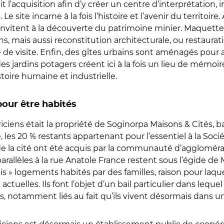
l’acquisition afin d’y créer un centre d’interprétation,
e site incarne à la fois l’histoire et l’avenir du territoir
s invitent à la découverte du patrimoine minier. Maquettes
 mais aussi reconstitution architecturale, ou restaura
de visite. Enfin, des gîtes urbains sont aménagés pour a
es jardins potagers créent ici à la fois un lieu de mémoir
toire humaine et industrielle.
pour être habités
triciens était la propriété de Soginorpa Maisons & Cités, b
re, les 20 % restants appartenant pour l’essentiel à la Soci
rs de la cité ont été acquis par la communauté d’agglomé
arallèles à la rue Anatole France restent sous l’égide de M
s » logements habités par des familles, raison pour laque
ctuelles. Ils font l’objet d’un bail particulier dans lequel
ères, notamment liés au fait qu’ils vivent désormais dans