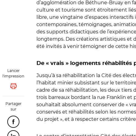
d’agglomération de Béthune-Bruay en fait 
culture et tourisme sont étroitement liés. L
libre, une vingtaine d’espaces interactif
contemporaines, témoignages, animations,
des supports didactiques de l’expérience 
longtemps. Des créations artistiques et d
été invités à venir témoigner de cette his
De « vrais » logements réhabilités 
Lancer
Jusqu’à sa réhabilitation la Cité des élec
l'impression
l’habitat minier subsistant sur le territoi
Lancer l'impression
cadre de sa réhabilitation, les deux tie
trois barreaux bordant la rue Franklin et p
Partager
souhaitait absolument conserver de « vrai
sur
conservés et réhabilités selon les normes a
du projet », et à respecter certains crit
Partager cette page sur Facebook