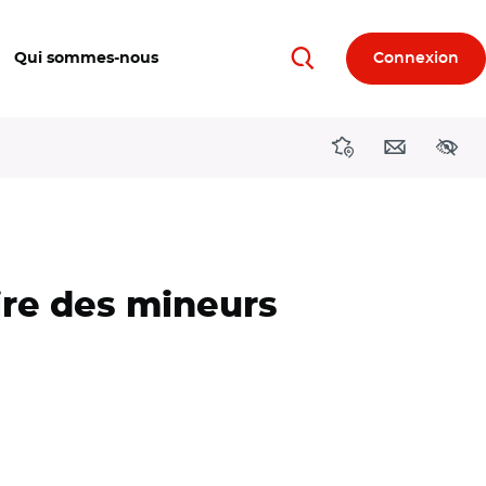
Qui sommes-nous
Connexion
Rechercher
Directions région
Contact
Acces
ire des mineurs