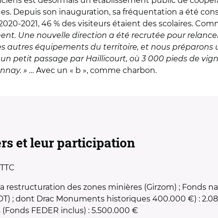
riciens est désormais un établissement public de coopéra
. Depuis son inauguration, sa fréquentation a été consi
 2020-2021, 46 % des visiteurs étaient des scolaires. Comm
ment. Une nouvelle direction a été recrutée pour relancer
s autres équipements du territoire, et nous préparons un
un petit passage par Haillicourt, où 3 000 pieds de vigne 
onnay. » …
Avec un « b », comme charbon.
rs et leur participation
 TTC
 la restructuration des zones minières (Girzom) ; Fonds
T) ; dont Drac Monuments historiques 400.000 €) : 2.0
s (Fonds FEDER inclus) : 5.500.000 €