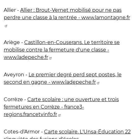
Allier -
Allier : Brout-Vernet mobilisé pour ne pas
perdre une classe à la rentrée - www.lamontagne.fr
Ariège -
Castillon-en-Couserans. Le territoire se
mobilise contre la fermeture d'une classe -
www.ladepeche.fr
Aveyron -
Le premier degré perd sept postes, le
second en gagne - www.ladepeche.fr
Corrèze -
Carte scolaire : une ouverture et trois
fermetures en Corrèze - france3-
regions.francetvinfo.fr
Cotes-d'Armor -
Carte scolaire. L'Unsa-Éducation 22