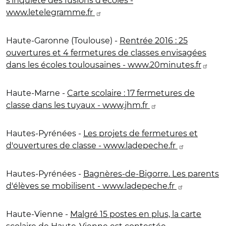
s'inquiète des fusions d'écoles -
www.letelegramme.fr
Haute-Garonne (Toulouse) -
Rentrée 2016 : 25
ouvertures et 4 fermetures de classes envisagées
dans les écoles toulousaines - www.20minutes.fr
Haute-Marne -
Carte scolaire : 17 fermetures de
classe dans les tuyaux - www.jhm.fr
Hautes-Pyrénées -
Les projets de fermetures et
d'ouvertures de classe - www.ladepeche.fr
Hautes-Pyrénées -
Bagnères-de-Bigorre. Les parents
d'élèves se mobilisent - www.ladepeche.fr
Haute-Vienne -
Malgré 15 postes en plus, la carte