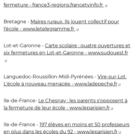
fermeture - france3-regions.francetvinfo.fr
Bretagne -
Maires ruraux. Ils jouent collectif pour
l'école - www.letelegramme.fr
Lot-et-Garonne -
Carte scolaire : quatre ouvertures et
six fermetures en Lot-et-Garonne - www.sudouest.fr
Languedoc-Roussillon-Midi-Pyrénées -
Vire-sur-Lot.
L'école à nouveau menacée - www.ladepeche.fr
Ile-de-France-
Le Chesnay : les parents s'opposent à
la fermeture de leur école - www.leparisien.fr
Ile-de-France -
197 élèves en moins et 50 professeurs
en plus dans les écoles du 92 - www.leparisien.fr