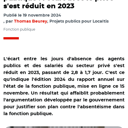
s'est réduit en 2023
Publié le
19 novembre 2024
par
Thomas Beurey
, Projets publics pour Localtis
Fonction publique
L'écart entre les jours d'absence des agents
publics et des salariés du secteur privé s'est
réduit en 2023, passant de 2,8 à 1,7 jour. C'est ce
qu'indique l'édition 2024 du rapport annuel sur
l'état de la fonction publique, mise en ligne ce 15
novembre. Un résultat qui affaiblit probablement
l'argumentation développée par le gouvernement
pour justifier son plan contre l'absentéisme dans
la fonction publique.
© DGAFP (2024), Rapport annuel sur l’état de la fonction
publique – Édition 2024 et Adobe stock