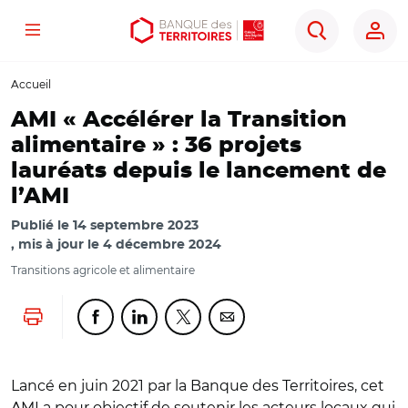
Menu
Aller
Aller
Ouvrir
Rechercher
au
au
les
contenu
menu
outils
Accueil
principal
principal
d'accessibilité
AMI « Accélérer la Transition
alimentaire » : 36 projets
lauréats depuis le lancement de
l’AMI
Publié le
14 septembre 2023
mis à jour le
4 décembre 2024
Transitions agricole et alimentaire
Lancer l'impression
Partager cette page sur Facebook
Partager cette page sur Linkedin
Partager cette page sur Twitter
Partager cette page sur Co
Lancé en juin 2021 par la Banque des Territoires, cet
AMI a pour objectif de soutenir les acteurs locaux qui