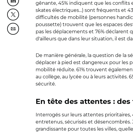
Partager cette page sur Linkedin
gênante, 45% indiquent que les conflits 
skates électriques…) sont fréquents et 4
Partager cette page sur Twitter
difficultés de mobilité (personnes hand
poussette) trouvent que les espaces dest
Partager cette page sur Courriel
pas les déplacements et 76% déclarent qu
d'ailleurs que dans leur situation, il est 
De manière générale, la question de la s
déplacer à pied est dangereux pour les p
mobilité réduite. 61% trouvent également 
au collège, au lycée ou à leurs activités.
sécurité.
En tête des attentes : des
Interrogés sur leurs attentes prioritair
entretenus, sécurisés et désencombrés. 3
grandissante pour toutes les villes, quell