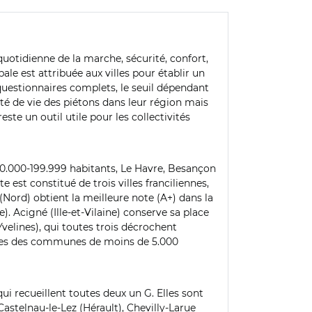
uotidienne de la marche, sécurité, confort,
e est attribuée aux villes pour établir un
 questionnaires complets, le seuil dépendant
ité de vie des piétons dans leur région mais
ste un outil utile pour les collectivités
100.000-199.999 habitants, Le Havre, Besançon
e est constitué de trois villes franciliennes,
Nord) obtient la meilleure note (A+) dans la
). Acigné (Ille-et-Vilaine) conserve sa place
Yvelines), qui toutes trois décrochent
assées des communes de moins de 5.000
ui recueillent toutes deux un G. Elles sont
Castelnau-le-Lez (Hérault), Chevilly-Larue