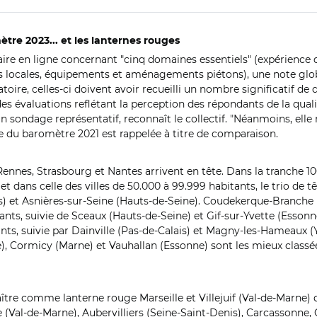
ètre 2023... et les lanternes rouges
ire en ligne concernant "cinq domaines essentiels" (expérience q
s locales, équipements et aménagements piétons), une note global
toire, celles-ci doivent avoir recueilli un nombre significatif de
des évaluations reflétant la perception des répondants de la qual
sondage représentatif, reconnaît le collectif. "Néanmoins, elle re
te du baromètre 2021 est rappelée à titre de comparaison.
, Rennes, Strasbourg et Nantes arrivent en tête. Dans la tranche 
t dans celle des villes de 50.000 à 99.999 habitants, le trio de têt
es) et Asnières-sur-Seine (Hauts-de-Seine). Coudekerque-Branche (
ants, suivie de Sceaux (Hauts-de-Seine) et Gif-sur-Yvette (Essonne
tants, suivie par Dainville (Pas-de-Calais) et Magny-les-Hameaux (
aine), Cormicy (Marne) et Vauhallan (Essonne) sont les mieux cl
aître comme lanterne rouge Marseille et Villejuif (Val-de-Marne) q
le (Val-de-Marne), Aubervilliers (Seine-Saint-Denis), Carcassonne, 