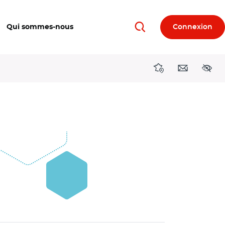
Qui sommes-nous
Connexion
Rechercher
Directions région
Contact
Acces