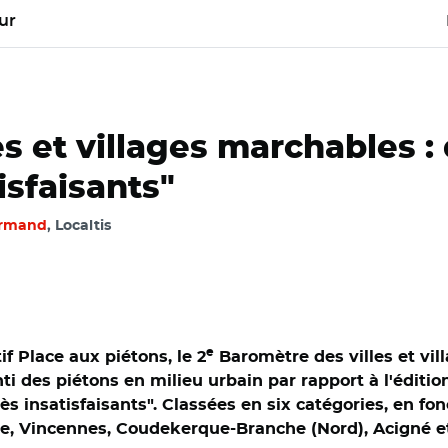
ur
s et villages marchables : 
isfaisants"
ormand
, Localtis
e
if Place aux piétons, le 2
Baromètre des villes et vi
i des piétons en milieu urbain par rapport à l'éditio
s insatisfaisants". Classées en six catégories, en fon
e, Vincennes, Coudekerque-Branche (Nord), Acigné et 