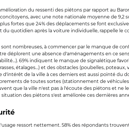
mélioration du ressenti des piétons par rapport au Baro
 concitoyens, avec une note nationale moyenne de 9,2 sur
t plus fortes que 24% des déplacements se font exclusiv
quotidien après la voiture individuelle, rappelle le col
tons sont nombreuses, à commencer par le manque de con
e déplorent une absence d'aménagements en ce sens (to
iabilité…). 69% indiquent le manque de signalétique favo
ses, étalages…) et des obstacles (poubelles, poteaux, voi
'intérêt de la ville à ces derniers est aussi pointé du 
rements de toutes sortes (stationnement de véhicules 
ent que la ville n'est pas à l'écoute des piétons et ne l
situation des piétons s'est améliorée ces dernières ann
urité
s d'usage ressort nettement. 58% des répondants trouvent