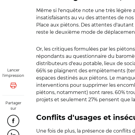
Même si l'enquête note une très légère a
insatisfaisants au vu des attentes de nos
Place aux piétons. Des attentes d'autan
reste le deuxième mode de déplacement du 
Or, les critiques formulées par les pié
répondants au questionnaire du baromètr
distributeurs d'eau potable, lieux de soc
Lancer
66% se plaignent des empiètements (terras
l'impression
espaces destinés aux piétons. Le manque d
interventions pour supprimer les encomb
Lancer l'impression
piétons, notamment) sont rares. 60% trouv
projets et seulement 27% pensent que la 
Partager
sur
Conflits d'usages et inséc
Partager cette page sur Facebook
Une fois de plus, la présence de conflit