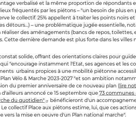
avantage verbalisé et la même proportion de répondants e
lieux fréquentés par les piétons – "un besoin de plus en
ve le collectif. 25% appellent à traiter les points noirs e
rges détours…) – une problématique jugée essentielle, no
à réaliser des aménagements (bancs de repos, toilettes, 
 Cette dernière demande est plus forte dans les villes 
nstat solide, offrant des orientations claires pour guid
if qui "encourage instamment l'Etat, ses agences et les c
ements urbains propices à une mobilité piétonne accessib
u Plan Vélo & Marche 2023-2027 "et son ambition notamme
ion du premier anniversaire de ce nouveau plan (
lire no
a d'ailleurs annoncé ce 15 septembre que
73 communes - d
rche du quotidien"
bénéficieront d'un accompagneme
 Le collectif Place aux piétons estime, lui, que ces actio
e vers la mise en oeuvre d'un Plan national marche".