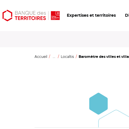
Aller
Aller
Ouvrir
Expertises et territoires
D
au
au
les
contenu
menu
outils
principal
principal
d'accessibilité
Accueil
...
Localtis
Baromètre des villes et vill