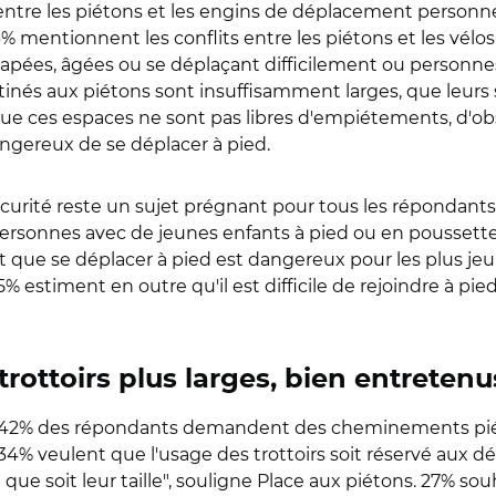
entre les piétons et les engins de déplacement personnel
3% mentionnent les conflits entre les piétons et les vél
icapées, âgées ou se déplaçant difficilement ou person
inés aux piétons sont insuffisamment larges, que leurs s
e ces espaces ne sont pas libres d'empiétements, d'obs
dangereux de se déplacer à pied.
écurité reste un sujet prégnant pour tous les répondant
ersonnes avec de jeunes enfants à pied ou en poussette
que se déplacer à pied est dangereux pour les plus jeune
 65% estiment en outre qu'il est difficile de rejoindre à 
 trottoirs plus larges, bien entreten
es, 42% des répondants demandent des cheminements piéto
4% veulent que l'usage des trottoirs soit réservé aux dé
e que soit leur taille", souligne Place aux piétons. 27% s