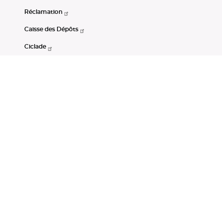
Réclamation
Caisse des Dépôts
Ciclade
CDC-Net
Consignations
Portail Open Data CDC
Restez connectés
LinkedIn
Youtube
Instagram
RSS
Mentions légales
CGU
Données personnelles
Accessibilité : non conforme
DSP2