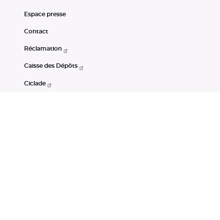
Espace presse
Contact
Réclamation
Caisse des Dépôts
Ciclade
CDC-Net
Consignations
Portail Open Data CDC
Restez connectés
LinkedIn
Youtube
Instagram
RSS