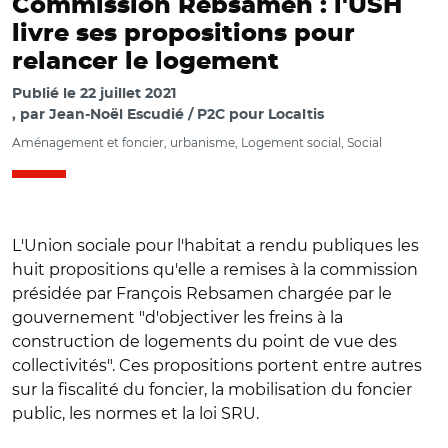
Commission Rebsamen : l'USH
livre ses propositions pour
relancer le logement
Publié le
22 juillet 2021
par
Jean-Noël Escudié / P2C pour Localtis
Aménagement et foncier, urbanisme, Logement social, Social
L'Union sociale pour l'habitat a rendu publiques les
huit propositions qu'elle a remises à la commission
présidée par François Rebsamen chargée par le
gouvernement "d'objectiver les freins à la
construction de logements du point de vue des
collectivités". Ces propositions portent entre autres
sur la fiscalité du foncier, la mobilisation du foncier
© @frebsamen/ Jean Castex, Jacqueline Gourault,
public, les normes et la loi SRU.
Emmanuelle Wargon et François Rebsamen lors d'une
réunion de travail le 8 juin