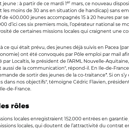
er
eune : à partir de ce mardi 1
mars, ce nouveau dispositi
(et les moins de 30 ans en situation de handicap) sans em
tif de 400.000 jeunes accompagnés 15 à 20 heures par s
d’ici ces six premiers mois, l’opérateur national se mont
rvosité de certaines missions locales qui craignent une c
 ce qui était prévu, des jeunes déjà suivis en Pacea (pa
nomie) ont été convoqués par Pôle emploi par mail afin 
é par Localtis, le président de l’ARML Nouvelle-Aquitaine
t aussi de la communication", répond-il. En Ile-de-France
mande de sortir des jeunes de la co-traitance*. Si on s’y
us dans nos objectifs", témoigne Cédric Flavien, présiden
Ile-de-France.
es rôles
sions locales enregistraient 152.000 entrées en garantie j
issions locales, qui doutent de l’attractivité du contrat