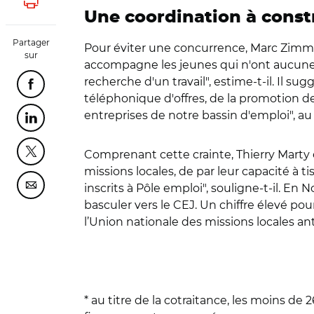
Lancer l'impression
Une coordination à const
Partager
Pour éviter une concurrence, Marc Zimme
sur
accompagne les jeunes qui n'ont aucune d
recherche d'un travail", estime-t-il. Il s
Partager cette page sur Facebook
téléphonique d'offres, de la promotion d
entreprises de notre bassin d'emploi", a
Partager cette page sur Linkedin
Comprenant cette crainte, Thierry Marty 
Partager cette page sur Twitter
missions locales, de par leur capacité à ti
inscrits à Pôle emploi", souligne-t-il. En 
Partager cette page sur Courriel
basculer vers le CEJ. Un chiffre élevé pou
l’Union nationale des missions locales an
* au titre de la cotraitance, les moins de