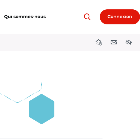
Qui sommes-nous
Connexion
Rechercher
Directions région
Contact
Acces