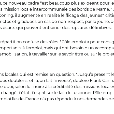
, ce nouveau cadre "est beaucoup plus exigeant pour les
a mission locale intercommunale des bords de Marne. "Ce
oning, il augmente en réalité le flicage des jeunes", cri
rictes et graduées en cas de non-respect, par le jeune, 
es écarts qui peuvent entraîner des ruptures définitives.
répartition confuse des rôles. "Pôle emploi a pour consig
importants à l'emploi, mais qui ont besoin d'un accomp
bilisation, à travailler sur le savoir être ou sur le proj
ons locales qui est remise en question. "Jusqu’à présent 
des doublons, et là, on fait l’inverse", déplore Frank Can
e quoi, selon lui, nuire à la crédibilité des missions loc
hangé d’état d’esprit sur le fait de fusionner Pôle emploi 
e emploi Ile-de-France n’a pas répondu à nos demandes de