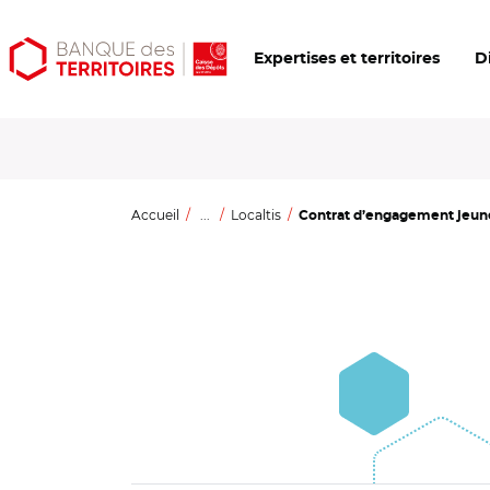
Aller
Aller
Ouvrir
Expertises et territoires
D
au
au
les
contenu
menu
outils
principal
principal
d'accessibilité
Accueil
...
Localtis
Contrat d’engagement jeune :