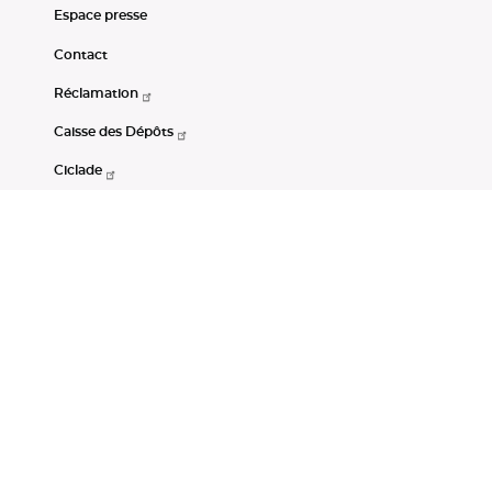
Espace presse
Contact
Réclamation
Caisse des Dépôts
Ciclade
CDC-Net
Consignations
Portail Open Data CDC
Restez connectés
LinkedIn
Youtube
Instagram
RSS