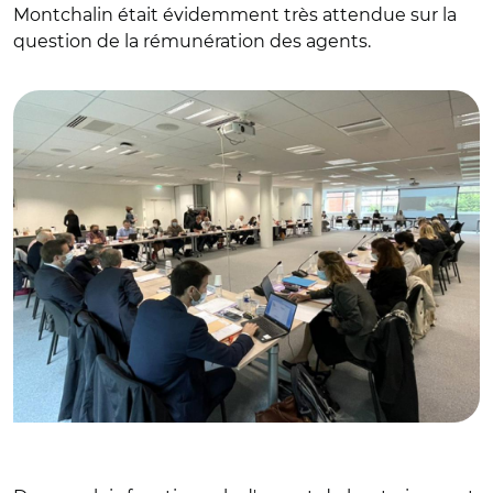
Montchalin était évidemment très attendue sur la
question de la rémunération des agents.
© @laurent_sceaux/ Plénière du Conseil supérieur de la
fonction publique territoriale le 30 juin