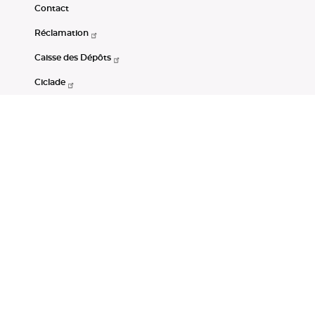
Contact
Réclamation
Caisse des Dépôts
Ciclade
CDC-Net
Consignations
Portail Open Data CDC
Restez connectés
LinkedIn
Youtube
Instagram
RSS
Mentions légales
CGU
Données personnelles