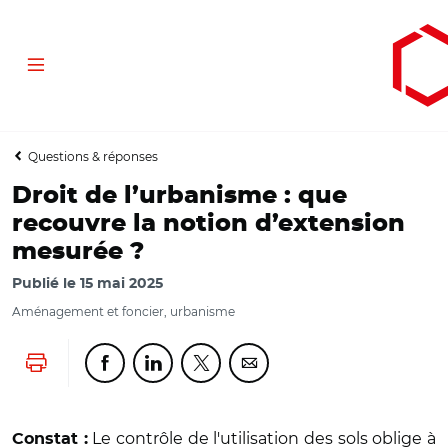
Aller
Aller
Ouvrir
au
au
les
Menu
contenu
menu
outils
principal
principal
d'accessibilité
Questions & réponses
Droit de l’urbanisme : que
recouvre la notion d’extension
mesurée ?
Publié le
15 mai 2025
Aménagement et foncier, urbanisme
Lancer l'impression
Partager cette page sur Facebook
Partager cette page sur Linkedin
Partager cette page sur Twitter
Partager cette page sur Co
Le contrôle de l'utilisation des sols oblige à
Constat :