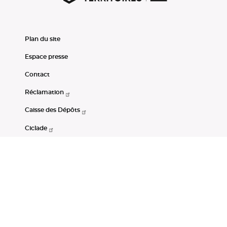
Plan du site
Espace presse
Contact
Réclamation
Caisse des Dépôts
Ciclade
CDC-Net
Consignations
Portail Open Data CDC
Restez connectés