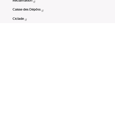
Réclamation
Caisse des Dépôts
Ciclade
CDC-Net
Consignations
Portail Open Data CDC
Restez connectés
LinkedIn
Youtube
Instagram
RSS
Mentions légales
CGU
Données personnelles
Accessibilité : non conforme
DSP2
Instruments financiers
Gestion des cookies