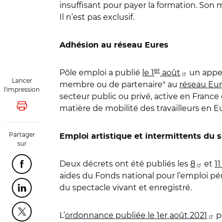
insuffisant pour payer la formation. Son 
Il n’est pas exclusif.
Adhésion au réseau Eures
er
Pôle emploi a publié
le 1
août
un appel
Lancer
membre ou de partenaire" au
réseau Eu
l'impression
secteur public ou privé, active en Franc
matière de mobilité des travailleurs en E
Lancer l'impression
Partager
Emploi artistique et intermittents du 
sur
Deux décrets ont été publiés les
8
et
1
Partager cette page sur Facebook
aides du Fonds national pour l’emploi pé
du spectacle vivant et enregistré.
Partager cette page sur Linkedin
Partager cette page sur Twitter
L’
ordonnance publiée le 1er août 2021
p