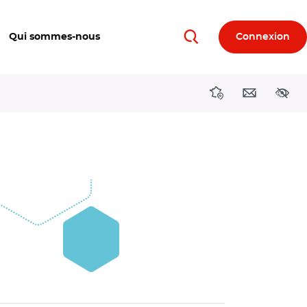
Qui sommes-nous
Connexion
Rechercher
Directions région
Contact
Acces