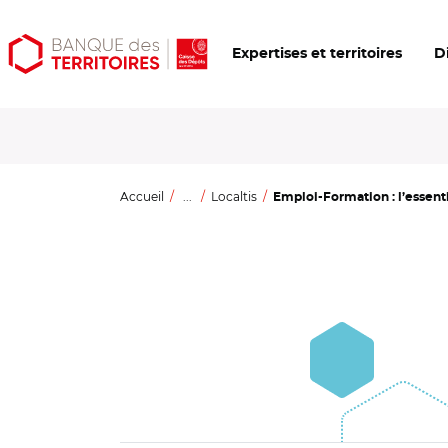
Aller
Aller
Ouvrir
Expertises et territoires
D
au
au
les
contenu
menu
outils
principal
principal
d'accessibilité
Accueil
...
Localtis
Emploi-Formation : l’essentie