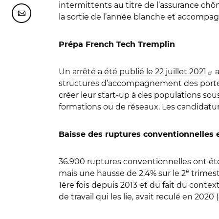
intermittents au titre de l’assurance ch
Partager cette page sur Courriel
la sortie de l’année blanche et accompag
Prépa French Tech Tremplin
Un
arrêté a été publié le 22 juillet 2021
a
structures d’accompagnement des porte
créer leur start-up à des populations so
formations ou de réseaux. Les candidatur
Baisse des ruptures conventionnelles e
36.900 ruptures conventionnelles ont ét
e
mais une hausse de 2,4% sur le 2
trimestr
1ère fois depuis 2013 et du fait du conte
de travail qui les lie, avait reculé en 202