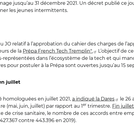
ômage jusqu’au 31 décembre 2021. Un décret publié ce j
ner les jeunes intermittents.
u JO relatif à l’approbation du cahier des charges de l’a
urs de la
Prépa French Tech Tremplin".
L’objectif de ce
us-représentées dans l’écosystème de la tech et qui ma
es pour postuler à la Prépa sont ouvertes jusqu’au 15 s
n juillet
é homologuées en juillet 2021,
a indiqué la Dares
le 26 
er
e (mai, juin, juillet) par rapport au 1
trimestre.
Fin juillet
xte de crise sanitaire, le nombre de ces accords entre em
0 (427.367 contre 443.396 en 2019).