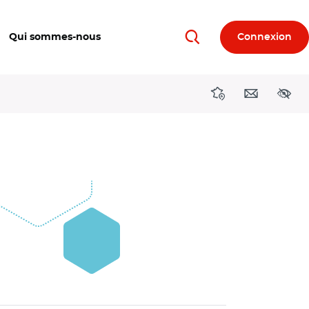
Qui sommes-nous
Connexion
Rechercher
Directions région
Contact
Acces