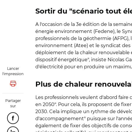
Sortir du "scénario tout él
A l'occasion de la 3e édition de la semai
énergie environnement (Fedene), le Syndic
professionnels de la géothermie (AFPG), l
environnement (Atee) et le syndicat des p
déploiement de la chaleur renouvelable et
dispositif énergétique", insiste Nicolas 
d'électricité pour en produire un maximum
Lancer
l'impression
Plus de chaleur renouvela
Lancer l'impression
Les professionnels veulent d'abord fair
Partager
en 2050". Pour cela, ils proposent de fi
sur
2030. Cela implique un rythme de dével
d'accompagnement" puisque sur l'année 2
Partager cette page sur Facebook
également de fixer des objectifs de cons