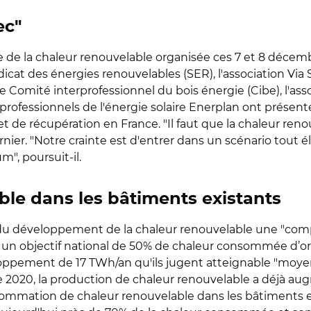
ec"
ne de la chaleur renouvelable organisée ces 7 et 8 décem
at des énergies renouvelables (SER), l'association Via Sè
e Comité interprofessionnel du bois énergie (Cibe), l'as
rofessionnels de l'énergie solaire Enerplan ont présenté
 de récupération en France. "Il faut que la chaleur reno
Garnier. "Notre crainte est d'entrer dans un scénario to
", poursuit-il.
ble dans les bâtiments existants
e du développement de la chaleur renouvelable une "comp
xer un objectif national de 50% de chaleur consommée d’o
oppement de 17 TWh/an qu'ils jugent atteignable "moye
020, la production de chaleur renouvelable a déjà aug
ommation de chaleur renouvelable dans les bâtiments exis