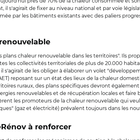
t aujourd'hui près de 70% de la chaleur consommée et son
l s'agirait de fixer au niveau national et par voie légis
e par les bâtiments existants avec des paliers progressi
 renouvelable
s plans chaleur renouvelable dans les territoires". Ils pr
utes les collectivités territoriales de plus de 20.000 ha
 il s'agirait de les obliger à élaborer un volet "dévelop
PCAET) reposant sur un état des lieux de la chaleur domesti
rritoires ruraux, des plans spécifiques devront égalemen
nergies renouvelables et de récupération locales et fair
rent les promoteurs de la chaleur renouvelable qui veu
iques" (gaz et électricité) prévalent toujours dans les n
Rénov à renforcer