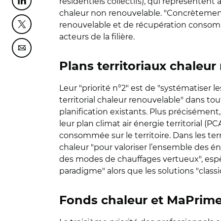
résidentiels collectifs), qui représenten
Partager cette page sur Linkedin
chaleur non renouvelable. "Concrètement, i
renouvelable et de récupération consommé
Partager cette page sur Twitter
acteurs de la filière.
Partager cette page sur Courriel
Plans territoriaux chaleur
Leur "priorité n°2" est de "systématiser le
territorial chaleur renouvelable" dans to
planification existants. Plus précisément,
leur plan climat air énergie territorial (
consommée sur le territoire. Dans les te
chaleur "pour valoriser l’ensemble des é
des modes de chauffages vertueux", espè
paradigme" alors que les solutions "class
Fonds chaleur et MaPrime