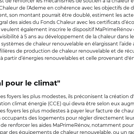
est de renforcer les mécanismes de soutien à la chaleur e
Chaleur de l’Ademe en cohérence avec les objectifs de 
nt, son montant pourrait être doublé, estiment les acteu
égral des aides du Fonds Chaleur avec les certificats d’éc
ls veulent également inscrire le dispositif MaPrimeRénov
visibilité à 5 ans au développement de la chaleur dans l
des systèmes de chaleur renouvelable en élargissant l’ai
 filières de production de chaleur renouvelable et de réc
 à partir d’énergies renouvelables et celle provenant d'én
l pour le climat"
es foyers les plus modestes, ils préconisent la création d
bution climat énergie (CCE) qui devra être selon eux aug
les foyers les plus modestes à payer leur facture de cha
les occupants des logements pour régler directement leur
re de renforcer les aides MaPrimeRénov, notamment pour 
les par des équipements de chaleur renouvelable, ou un