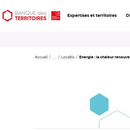
Aller
Aller
Ouvrir
Expertises et territoires
D
au
au
les
contenu
menu
outils
principal
principal
d'accessibilité
Accueil
...
Localtis
Energie : la chaleur renouvel