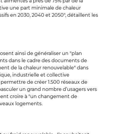
t alimentés à près de 75% par de la
lative une part minimale de chaleur
fs en 2030, 2040 et 2050", détaillent les
oposent ainsi de généraliser un "plan
bitants dans le cadre des documents de
pement de la chaleur renouvelable" dans
que, industrielle et collective
t permettre de créer 1.500 réseaux de
e basculer un grand nombre d’usagers vers
lent croire à "un changement de
ouveaux logements.