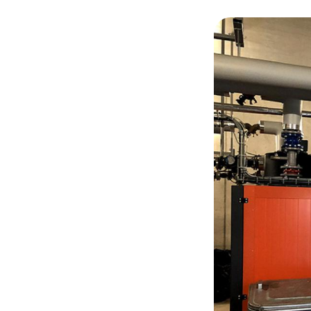
© @LebloisJC/ Rése