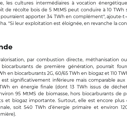
e, les cultures intermédiaires à vocation énergétiqu
ît de récolte bois de 5 MtMS peut conduire à 10 TWh
 pourraient apporter 34 TWh en complément", ajoute-t-el
ha. "Si leur exploitation est éloignée, en revanche la co
ande
alorisation, par combustion directe, méthanisation ou
 biocarburants de première génération, pourrait fou
h en biocarburants 2G, 60/65 TWh en biogaz et 110 TWh 
, est significativement inférieure mais comparable aux p
h en énergie finale (dont 13 TWh issus de déchets)",
 environ 95 MtMS de biomasse, hors biocarburants de pr
ts et biogaz importante. Surtout, elle est encore plu
nale, soit 540 TWh d’énergie primaire et environ 12
emière).