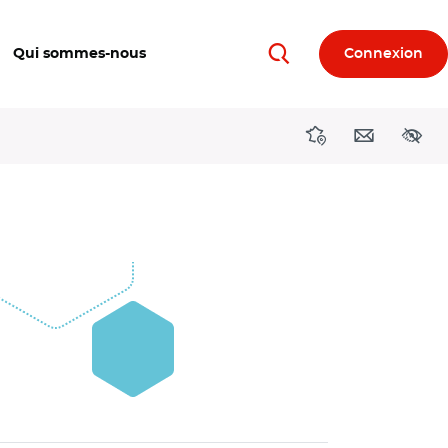
Qui sommes-nous
Connexion
Rechercher
Directions région
Contact
Acces