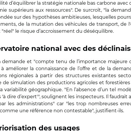
bilité d’équilibrer la stratégie nationale bas carbone ave
mie supérieurs aux ressources". De surcroît, "la dema
ndée sur des hypothèses ambitieuses, lesquelles pourra
ents, de la mutation des véhicules de transport, de l'ef
"réel" le risque d’accroissement du déséquilibre.
ervatoire national avec des déclinai
 la demande et "compte tenu de l’importance majeure d
e à améliorer la connaissance de l’offre et de la dema
ons régionales à partir des structures existantes secto
de simulation des productions agricoles et forestières 
 variabilité géographique. "En l’absence d’un tel modèl
 dire d’expert'", soulignent les inspecteurs. Il faudrait a
r les administrations" car "les trop nombreuses erreur
s comme une référence non contestable", justifient-ils.
riorisation des usages