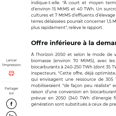
indique-t-elle. "À court et moyen term
d’environ 15 MtMS et 40 TWh. Un surcro
cultures et 7 MtMS d’effluents d’élevage
terres délaissées pourrait concerner 1,5 M
plus rapidement", relève le rapport.
Offre inférieure à la dem
À l’horizon 2050 et selon le mode de v
Lancer
biomasse (environ 70 MtMS), avec les
l'impression
biocarburants à 240-250 TWh (dont 35 TW
inspecteurs. "Cette offre, déjà optimiste
Lancer l'impression
qui envisagent une ressource de 305 TW
mobiliseraient "de façon peu réaliste"
Partager
raison d’une conversion en biocarburan
sur
prévue en 2050 (340 TWh d’énergie fi
génération sont substitués à ceux de pr
Partager cette page sur Facebook