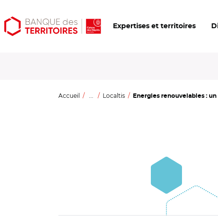
Aller
Aller
Ouvrir
Expertises et territoires
D
au
au
les
contenu
menu
outils
principal
principal
d'accessibilité
Accueil
...
Localtis
Energies renouvelables : un 