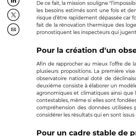
Partager cette page sur Linkedin
De ce fait, la mission souligne "l’impossi
les besoins estimés sont une fois et de
Partager cette page sur Twitter
risque d’être rapidement dépassée car fo
fait de la rénovation thermique des logem
Partager cette page sur Courriel
pronostiquent les inspecteurs qui jugent 
Pour la création d'un obs
Afin de rapprocher au mieux l’offre de
plusieurs propositions. La première vis
observatoire national doté de déclinais
deuxième consiste à élaborer un modèle 
agronomiques et climatiques ainsi que la
contestables, même si elles sont fondées 'à
compréhension des données utilisées pa
considérer les résultats qui en sont issu
Pour un cadre stable de p